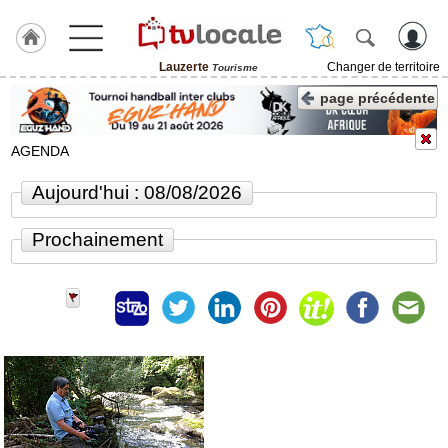
Lauzerte
Changer de territoire
Tourisme
J'adhère
page précédente
à
Hulcoq
AGENDA
ACCUEIL
Lauzerte
Aujourd'hui : 08/08/2026
TvLocale
Prochainement
France
Accueil
RUBRIQUES
Agenda
Gazette
Vidéos