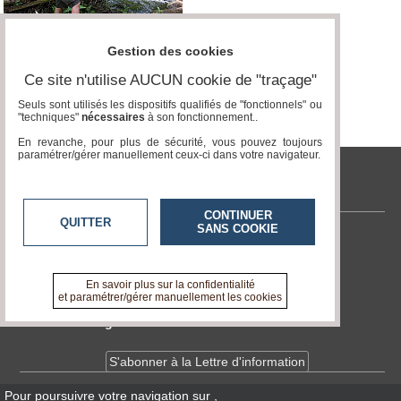
Médias
du
Gestion des cookies
groupe
Ce site n'utilise AUCUN cookie de "traçage"
Blogs
Seuls sont utilisés les dispositifs qualifiés de "fonctionnels" ou
Prémium
"techniques"
nécessaires
à son fonctionnement..
Inscription
En revanche, pour plus de sécurité, vous pouvez toujours
annuaire
paramétrer/gérer manuellement ceux-ci dans votre navigateur.
pro
tvlocale.fr
Accès
éditeur
CONTINUER
QUITTER
SANS COOKIE
Contactez-nous
En savoir +
A propos de tvlocale.fr
En savoir plus sur la confidentialité
et paramétrer/gérer manuellement les cookies
Devenir délégué
S'abonner à la Lettre d'information
Pour poursuivre votre navigation sur
,