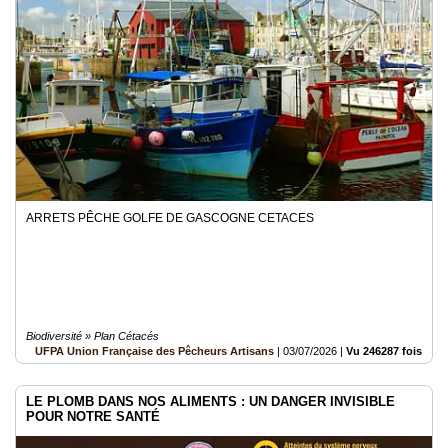
Médias
du
groupe
Blogs
Prémium
Inscription
annuaire
pro
ARRETS PÊCHE GOLFE DE GASCOGNE CETACES
Accès
éditeur
Biodiversité » Plan Cétacés
UFPA Union Française des Pêcheurs Artisans
|
03/07/2026
|
Vu 246287 fois
LE PLOMB DANS NOS ALIMENTS : UN DANGER INVISIBLE
POUR NOTRE SANTÉ