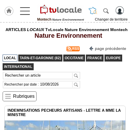
Montech
Changer de territoire
Nature Environnement
J'adhère
ARTICLES
LOCAUX
TvLocale Nature Environnement Montech
à
Nature Environnement
Hulcoq
ACCUEIL
page précédente
Montech
LOCAL
TARN-ET-GARONNE (82)
OCCITANIE
FRANCE
EUROPE
TvLocale
INTERNATIONAL
France
Accueil
Rechercher par date :
RUBRIQUES
Rubriques
Agenda
INDEMNISATIONS PECHEURS ARTISANS - LETTRE A MME LA
MINISTRE
Gazette
Vidéos