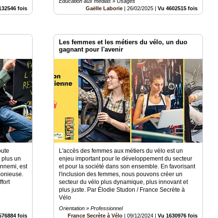
Education aux médias » Usages
132546 fois
Gaëlle Laborie
|
26/02/2025
|
Vu 4602515 fois
Les femmes et les métiers du vélo, un duo
gagnant pour l'avenir
oute
L'accès des femmes aux métiers du vélo est un
 plus un
enjeu important pour le développement du secteur
ennemi, est
et pour la société dans son ensemble. En favorisant
rmonieuse.
l'inclusion des femmes, nous pouvons créer un
fort
secteur du vélo plus dynamique, plus innovant et
plus juste. Par Élodie Studon / France Secrète à
Vélo
Orientation » Professionnel
576884 fois
France Secrète à Vélo
|
09/12/2024
|
Vu 1630976 fois