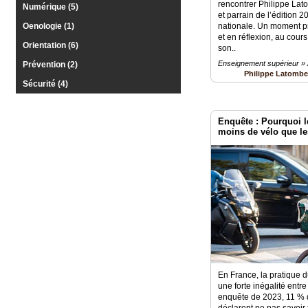
rencontrer Philippe La
Numérique (5)
et parrain de l’édition 
Oenologie (1)
nationale. Un moment pr
et en réflexion, au cour
Orientation (6)
son..
Enseignement supérieur » A
Prévention (2)
Philippe Latomb
Sécurité (4)
Enquête : Pourquoi l
moins de vélo que 
En France, la pratique 
une forte inégalité entr
enquête de 2023, 11 % 
déclarent ne pas savoir 