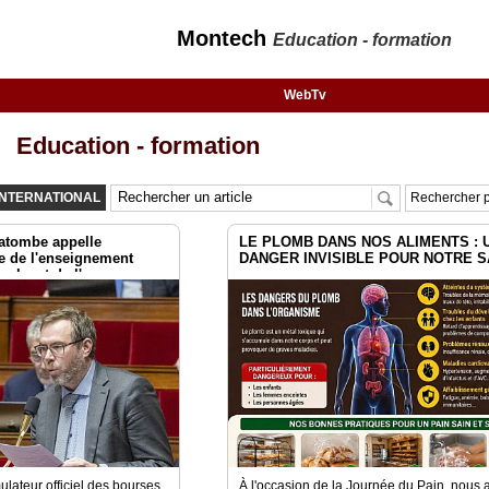
Montech
Education - formation
WebTv
Education - formation
h
INTERNATIONAL
Rechercher p
Latombe appelle
LE PLOMB DANS NOS ALIMENTS : 
re de l'enseignement
DANGER INVISIBLE POUR NOTRE 
erche et de l'espace
mulateur officiel des bourses
À l'occasion de la Journée du Pain, nous 