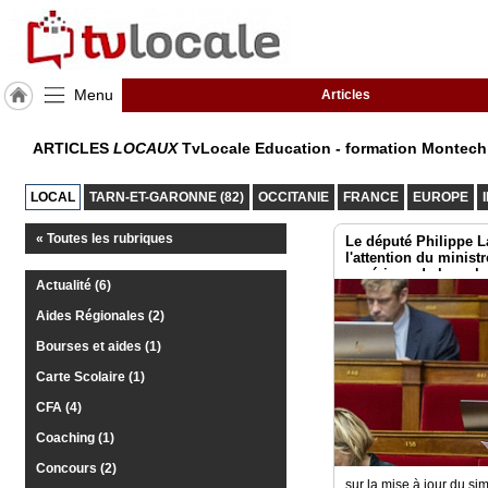
Menu
Articles
J'adhère
ARTICLES
LOCAUX
TvLocale Education - formation Montec
à
Hulcoq
LOCAL
TARN-ET-GARONNE (82)
OCCITANIE
FRANCE
EUROPE
ACCUEIL
Montech
« Toutes les rubriques
Le député Philippe 
l'attention du minist
supérieur, de la rech
TvLocale
Actualité (6)
France
Aides Régionales (2)
Accueil
Bourses et aides (1)
RUBRIQUES
Carte Scolaire (1)
CFA (4)
Agenda
Coaching (1)
Concours (2)
Gazette
sur la mise à jour du si