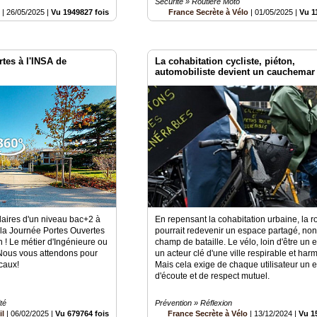
Sécurité » Routière Moto
e
|
26/05/2025
|
Vu 1949827 fois
France Secrète à Vélo
|
01/05/2025
|
Vu 1
tes à l'INSA de
La cohabitation cycliste, piéton,
automobiliste devient un cauchemar
ulaires d'un niveau bac+2 à
En repensant la cohabitation urbaine, la r
 la Journée Portes Ouvertes
pourrait redevenir un espace partagé, non
 ! Le métier d'Ingénieure ou
champ de bataille. Le vélo, loin d'être un 
! Nous vous attendons pour
un acteur clé d'une ville respirable et ha
caux!
Mais cela exige de chaque utilisateur un ef
d'écoute et de respect mutuel.
té
Prévention » Réflexion
il
|
06/02/2025
|
Vu 679764 fois
France Secrète à Vélo
|
13/12/2024
|
Vu 1