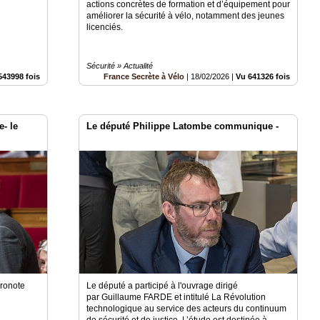
actions concrètes de formation et d’équipement pour
améliorer la sécurité à vélo, notamment des jeunes
licenciés.
Sécurité » Actualité
543998 fois
France Secrète à Vélo
|
18/02/2026
|
Vu 641326 fois
- le
Le député Philippe Latombe communique -
Pronote
Le député a participé à l'ouvrage dirigé
par Guillaume FARDE et intitulé La Révolution
technologique au service des acteurs du continuum
de sécurité et de justice. L’étude est destinée à