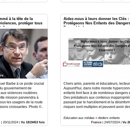
é à la tête de la
Aidez-nous à leurs donner les Clés :
violences, protéger tous
Protégeons Nos Enfants des Danger
e''
Ensemble !
el Barbe à ce poste crucial
Chers amis, parents et éducateurs, lecteur
 du gouvernement de
Aujourd'hui, dans notre monde hyperconn
aux violences routières.
enfants font face à de nombreux dangers e
tte mission parviendra à
Des prédateurs aux contenus inapproprié
 tous les usagers de la route
passant par le harcèlement et la désinform
sions croissantes. Photo ©..
risques sont multiples et peuvent avoir des
Education aux médias » Ateliers enfants
o
|
20/11/2024
|
Vu 1819453 fois
France
|
24/07/2024
|
Vu 2