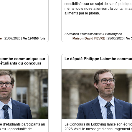
sensibilisés sur un sujet de santé publiqu
mérite toute notre attention : la contamina
aliments par le plomb.
Formation Professionnelle » Boulangerie
be
|
21/07/2026
|
Vu 194856 fois
Maison David FEVRE
|
25/06/2026
|
Vu 
 Latombe communique sur
Le député Philippe Latombe commun
s étudiants du concours
ne d’étudiants participants au
Le Concours du Lobbying lance son éditi
eu l’opportunité de
2026.Voici le message d’encouragement d