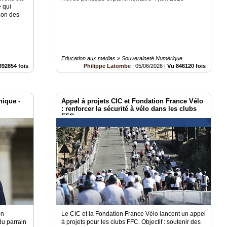
e qui
tion des
Education aux médias » Souveraineté Numérique
392854 fois
Philippe Latombe
|
05/06/2026
|
Vu 846120 fois
ique -
Appel à projets CIC et Fondation France Vélo
: renforcer la sécurité à vélo dans les clubs
FFC
on
Le CIC et la Fondation France Vélo lancent un appel
u parrain
à projets pour les clubs FFC. Objectif : soutenir des