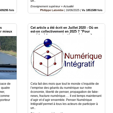
un..
Enseignement supérieur » Actualité
609295 fois
Philippe Latombe
|
16/06/2025
|
Vu 1851588 fois
es
Cet article a été écrit en Juillet 2020 - Où en
ur mieux
est-on collectivement en 2025 ? ''Pour
accéder à la souveraineté numérique, il nous
faut penser et agir numérique intégratif''
space de
Cela fait des mois que tout le monde s’inquiète de
u quatre
l’emprise des géants du numérique sur notre
mer,
économie, liberté de penser, propagation de fake-
lo comme
news, fracture numérique…. Il est temps maintenant
 porteur
d’agir et d’agir ensemble. Penser Numérique
Intégratif permet à tous les acteurs de participer à
un..