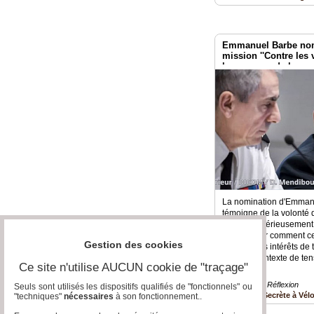
Emmanuel Barbe nomm
mission ''Contre les 
les usagers de la rout
La nomination d'Emmanu
témoigne de la volonté
s'attaquer sérieusement 
Reste à voir comment ce
Gestion des cookies
concilier les intérêts de
dans un contexte de ten
Ce site n'utilise AUCUN cookie de "traçage"
Prévention » Réflexion
Seuls sont utilisés les dispositifs qualifiés de "fonctionnels" ou
France Secrète à Vél
"techniques"
nécessaires
à son fonctionnement..