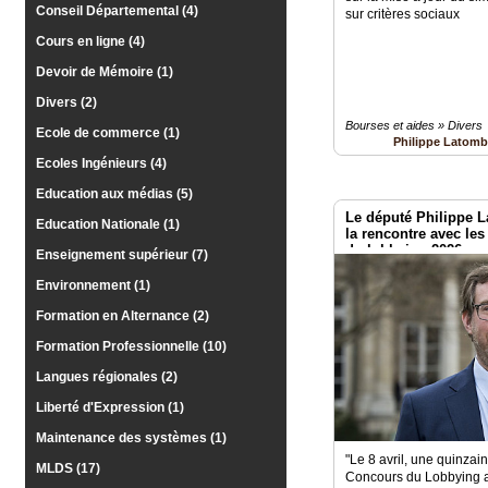
Conseil Départemental (4)
sur critères sociaux
Vidéos
Cours en ligne (4)
Médias
Devoir de Mémoire (1)
du
groupe
Divers (2)
Bourses et aides » Divers
Ecole de commerce (1)
Philippe Latom
Blogs
Prémium
Ecoles Ingénieurs (4)
Education aux médias (5)
Inscription
Le député Philippe
annuaire
Education Nationale (1)
pro
la rencontre avec le
du lobbying 2026
Enseignement supérieur (7)
Accès
Environnement (1)
éditeur
Formation en Alternance (2)
Formation Professionnelle (10)
Langues régionales (2)
Liberté d'Expression (1)
Maintenance des systèmes (1)
"Le 8 avril, une quinzai
MLDS (17)
Concours du Lobbying a 