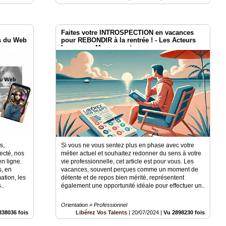
Faites votre INTROSPECTION en vacances
s du Web
pour REBONDIR à la rentrée ! - Les Acteurs
Locaux en Mouvement
s,
Si vous ne vous sentez plus en phase avec votre
ecté, nos
métier actuel et souhaitez redonner du sens à votre
n ligne.
vie professionnelle, cet article est pour vous. Les
s, en
vacances, souvent perçues comme un moment de
ation, les
détente et de repos bien mérité, représentent
..
également une opportunité idéale pour effectuer un..
Orientation » Professionnel
838036 fois
Libérez Vos Talents
|
20/07/2024
|
Vu 2898230 fois