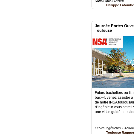
Numérique » Divers
Philippe Latomb
Journée Portes Ouver
Toulouse
Futurs bacheliers ou tit
bac+4, venez assister à
de notre INSA toulousain
d'Ingénieur vous attire
une visite guidée des lo
Ecoles Ingénieurs » Actuali
Toulouse Rangue