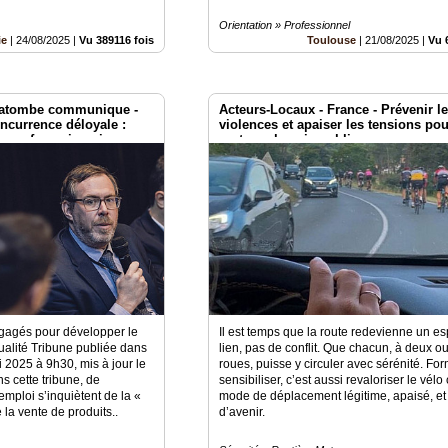
Orientation » Professionnel
ie
|
24/08/2025
|
Vu 389116 fois
Toulouse
|
21/08/2025
|
Vu 
 Latombe communique -
Acteurs-Locaux - France - Prévenir l
oncurrence déloyale :
violences et apaiser les tensions po
teurs français qui
partager la voie publique
itionné de qualité
engagés pour développer le
Il est temps que la route redevienne un e
alité Tribune publiée dans
lien, pas de conflit. Que chacun, à deux o
 2025 à 9h30, mis à jour le
roues, puisse y circuler avec sérénité. For
 cette tribune, de
sensibiliser, c’est aussi revaloriser le vé
mploi s’inquiètent de la «
mode de déplacement légitime, apaisé, et
 la vente de produits..
d’avenir.