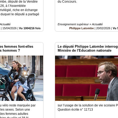
tombe, député de la Vendée
du Concours.
2026, à l’Assemblée
ivilégié, riche en échange
s duquel le député a partagé
ctualité
Enseignement supérieur » Actualité
e
|
15/04/2026
|
Vu 1004216 fois
Philippe Latombe
|
20/02/2026
|
Vu 
es femmes font-elles
Le député Philippe Latombe interroge
les hommes ?
Ministre de l'Education nationale
du vélo reste marquée par
sur l’usage de la solution de vie scolaire 
e les sexes. Selon une
Question écrite n° 11713
des femmes adultes
faire du vélo et 38 %