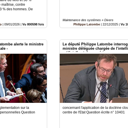
 maîtrise, contre
 23 % des hommes. De
Maintenance des systèmes » Divers
lo
|
09/01/2026
|
Vu 800598 fois
Philippe Latombe
|
22/12/2025
|
Vu 1
atombe alerte le ministre
Le député Philippe Latombe interrog
ale -
ministre déléguée chargée de l'intel
artificielle et du numérique
églementation sur la
concernant l'application de la doctrine cl
 personnelles Question
centre de l'Etat Question écrite n° 10401