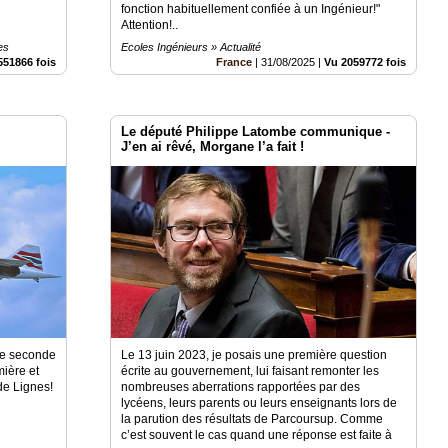
fonction habituellement confiée à un Ingénieur!"
Attention!..
es
Ecoles Ingénieurs » Actualité
551866 fois
France
|
31/08/2025
|
Vu 2059772 fois
Le député Philippe Latombe communique -
J’en ai rêvé, Morgane l’a fait !
de seconde
Le 13 juin 2023, je posais une première question
mière et
écrite au gouvernement, lui faisant remonter les
 de Lignes!
nombreuses aberrations rapportées par des
lycéens, leurs parents ou leurs enseignants lors de
la parution des résultats de Parcoursup. Comme
c’est souvent le cas quand une réponse est faite à