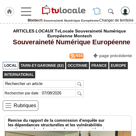
Montech
Changer de territoire
Souveraineté Numérique Européenne
J'adhère
ARTICLES
LOCAUX
TvLocale Souveraineté Numérique
à
Européenne Montech
Hulcoq
Souveraineté Numérique Européenne
ACCUEIL
Montech
page précédente
LOCAL
TARN-ET-GARONNE (82)
OCCITANIE
FRANCE
EUROPE
TvLocale
France
INTERNATIONAL
Accueil
Rechercher par date :
RUBRIQUES
Rubriques
Agenda
Remise du rapport de la commission d'enquête sur
Gazette
les dépendances structurelles et les vulnérabilités
systémiques dans le secteur du numérique et les risques pour
l’indépendance de la France
Vidéos