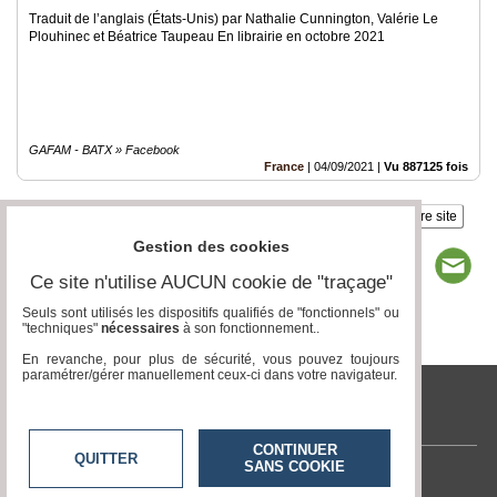
Traduit de l’anglais (États-Unis) par Nathalie Cunnington, Valérie Le
Plouhinec et Béatrice Taupeau En librairie en octobre 2021
GAFAM - BATX » Facebook
France
|
04/09/2021
|
Vu 887125 fois
Insérez sur votre site
Gestion des cookies
Ce site n'utilise AUCUN cookie de "traçage"
Seuls sont utilisés les dispositifs qualifiés de "fonctionnels" ou
"techniques"
nécessaires
à son fonctionnement..
Page 1 / 1
1
En revanche, pour plus de sécurité, vous pouvez toujours
paramétrer/gérer manuellement ceux-ci dans votre navigateur.
tvlocale.fr
CONTINUER
QUITTER
SANS COOKIE
Contactez-nous