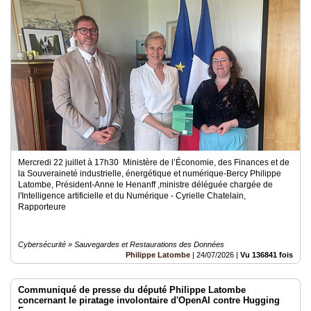
Médias
du
groupe
Blogs
Prémium
Inscription
annuaire
pro
Accès
Mercredi 22 juillet à 17h30 Ministère de l’Économie, des Finances et de
éditeur
la Souveraineté industrielle, énergétique et numérique-Bercy Philippe
Latombe, Président-Anne le Henanff ,ministre déléguée chargée de
l'Intelligence artificielle et du Numérique - Cyrielle Chatelain,
Rapporteure
Cybersécurité » Sauvegardes et Restaurations des Données
Philippe Latombe
|
24/07/2026
|
Vu 136841 fois
Communiqué de presse du député Philippe Latombe
concernant le piratage involontaire d'OpenAI contre Hugging
Face