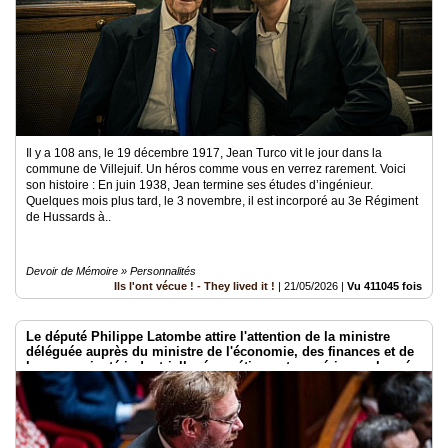
Il y a 108 ans, le 19 décembre 1917, Jean Turco vit le jour dans la
commune de Villejuif. Un héros comme vous en verrez rarement. Voici
son histoire : En juin 1938, Jean termine ses études d’ingénieur.
Quelques mois plus tard, le 3 novembre, il est incorporé au 3e Régiment
de Hussards à..
Devoir de Mémoire » Personnalités
Ils l'ont vécue ! - They lived it !
|
21/05/2026
|
Vu 411045 fois
Le député Philippe Latombe attire l'attention de la ministre
déléguée auprès du ministre de l'économie, des finances et de
la souveraineté industrielle, énergétique et numérique, chargée
de l'intelligence artificielle et du numérique