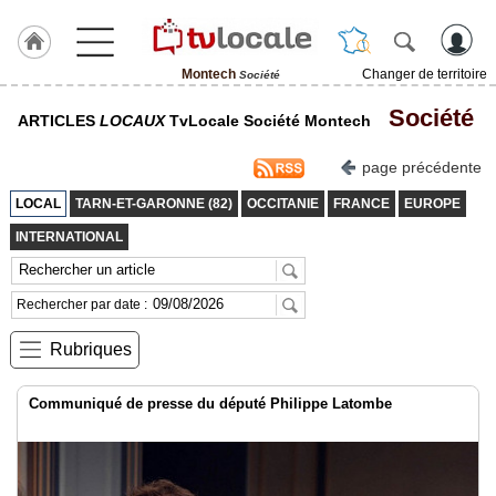
Montech
Changer de territoire
Société
J'adhère
Société
ARTICLES
LOCAUX
TvLocale Société Montech
à
Hulcoq
page précédente
ACCUEIL
Montech
LOCAL
TARN-ET-GARONNE (82)
OCCITANIE
FRANCE
EUROPE
INTERNATIONAL
TvLocale
France
Rechercher par date :
Accueil
Rubriques
RUBRIQUES
Communiqué de presse du député Philippe Latombe
Agenda
Gazette
Vidéos