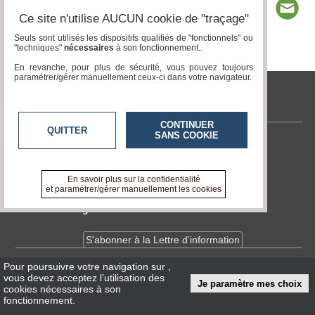
Ce site n'utilise AUCUN cookie de "traçage"
Seuls sont utilisés les dispositifs qualifiés de "fonctionnels" ou
"techniques"
nécessaires
à son fonctionnement..
Page 1 / 12
1
2
3
4
5
6
7
8
9
10
11
12
En revanche, pour plus de sécurité, vous pouvez toujours
paramétrer/gérer manuellement ceux-ci dans votre navigateur.
tvlocale.fr
CONTINUER
QUITTER
SANS COOKIE
Contactez-nous
En savoir +
A propos de tvlocale.fr
En savoir plus sur la confidentialité
et paramétrer/gérer manuellement les cookies
Devenir délégué
S'abonner à la Lettre d'information
Pour poursuivre votre navigation sur
,
Infos
CNIL/RGPD
vous devez acceptez l’utilisation des
Je paramètre mes choix
Conditions Générales d'Utilisation
cookies nécessaires à son
fonctionnement.