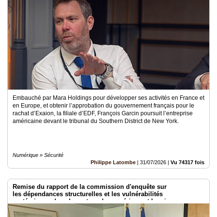
Médias
du
groupe
Blogs
Prémium
Inscription
annuaire
pro
Embauché par Mara Holdings pour développer ses activités en France et
en Europe, et obtenir l’approbation du gouvernement français pour le
Accès
rachat d’Exaion, la filiale d’EDF, François Garcin poursuit l’entreprise
éditeur
américaine devant le tribunal du Southern District de New York.
Numérique » Sécurité
Philippe Latombe
|
31/07/2026
|
Vu 74317 fois
Remise du rapport de la commission d'enquête sur
les dépendances structurelles et les vulnérabilités
systémiques dans le secteur du numérique et les risques pour
l’indépendance de la France