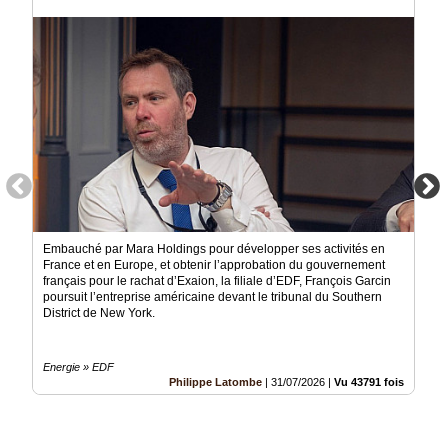
Médias
du
groupe
Blogs
Prémium
Inscription
annuaire
pro
Accès
éditeur
Embauché par Mara Holdings pour développer ses activités en
France et en Europe, et obtenir l’approbation du gouvernement
français pour le rachat d’Exaion, la filiale d’EDF, François Garcin
poursuit l’entreprise américaine devant le tribunal du Southern
District de New York.
Energie » EDF
Philippe Latombe
|
31/07/2026
|
Vu 43791 fois