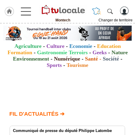
Montech
Changer de territoire
J'adhère
à
Hulcoq
Agriculture
-
Culture
-
Economie
-
Education
ACCUEIL
Formation
-
Gastronomie Terroirs
-
Geeks
-
Nature
Montech
Environnement
-
Numérique
-
Santé
-
Société
-
Sports
-
Tourisme
TvLocale
France
Accueil
RUBRIQUES
Agenda
FIL D'ACTUALITÉS ➔
Gazette
Communiqué de presse du député Philippe Latombe
Vidéos