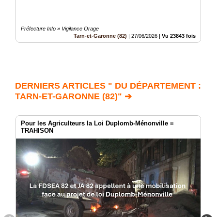
Préfecture Info » Vigilance Orage
Tarn-et-Garonne (82)
|
27/06/2026
|
Vu 23843 fois
DERNIERS ARTICLES " DU DÉPARTEMENT :
TARN-ET-GARONNE (82)" ➔
Pour les Agriculteurs la Loi Duplomb-Ménonville =
TRAHISON