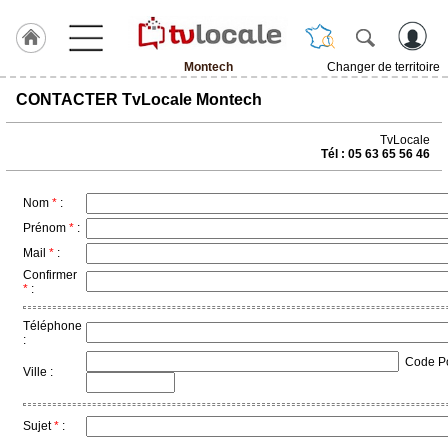
Montech
Changer de territoire
J'adhère
CONTACTER TvLocale Montech
à
Hulcoq
TvLocale
Tél : 05 63 65 56 46
ACCUEIL
Montech
Nom
*
:
TvLocale
Prénom
*
:
France
Mail
*
:
Confirmer
Accueil
*
:
RUBRIQUES
Téléphone
:
Code Pos
Agenda
Ville :
Gazette
Sujet
*
:
Vidéos