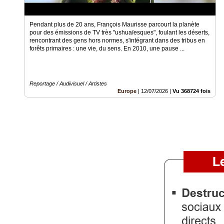
Vidéos
Pendant plus de 20 ans, François Maurisse parcourt la planète
Médias
pour des émissions de TV très "ushuaïesques", foulant les déserts,
du
rencontrant des gens hors normes, s'intégrant dans des tribus en
groupe
forêts primaires : une vie, du sens. En 2010, une pause ...
Blogs
Prémium
Reportage / Audivisuel / Artistes
Europe
|
12/07/2026
|
Vu 368724 fois
Inscription
annuaire
pro
Accès
éditeur