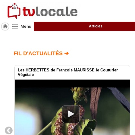
Menu
Articles
J'adhère
à
Hulcoq
FIL D'ACTUALITÉS ➔
ACCUEIL
Montech
Les HERBETTES de François MAURISSE le Couturier
Végétale
TvLocale
France
Accueil
RUBRIQUES
Agenda
Gazette