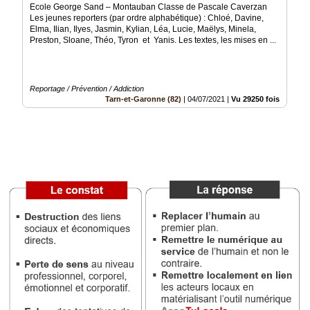
Ecole George Sand – Montauban Classe de Pascale Caverzan
Les jeunes reporters (par ordre alphabétique) : Chloé, Davine,
Médias
Elma, Ilian, Ilyes, Jasmin, Kylian, Léa, Lucie, Maëlys, Minela,
du
Preston, Sloane, Théo, Tyron et Yanis. Les textes, les mises en ...
groupe
Blogs
Prémium
Reportage / Prévention / Addiction
Tarn-et-Garonne (82)
|
04/07/2021
|
Vu 29250 fois
Inscription
annuaire
pro
Accès
éditeur