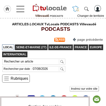
Villevaudé
Changer de territoire
PODCASTS
J'adhère
ARTICLES
LOCAUX
TvLocale PODCASTS Villevaudé
à
PODCASTS
Hulcoq
ACCUEIL
page précédente
Villevaudé
LOCAL
SEINE-ET-MARNE (77)
ILE-DE-FRANCE
FRANCE
EUROPE
TvLocale
INTERNATIONAL
France
Accueil
Rechercher par date :
RUBRIQUES
Rubriques
Agenda
Insérez sur votre site
Gazette
Vidéos