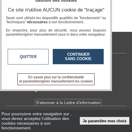
Gestion des cookies
Ce site n'utilise AUCUN cookie de "traçage"
Médias
Page 0 / 0
du
Seuls sont utilisés les dispositifs qualifiés de "fonctionnels" ou
groupe
"techniques"
nécessaires
à son fonctionnement..
En revanche, pour plus de sécurité, vous pouvez toujours
Blogs
paramétrer/gérer manuellement ceux-ci dans votre navigateur.
Prémium
tvlocale.fr
Inscription
annuaire
CONTINUER
pro
QUITTER
SANS COOKIE
Contactez-nous
Accès
En savoir +
éditeur
A propos de tvlocale.fr
En savoir plus sur la confidentialité
et paramétrer/gérer manuellement les cookies
Devenir délégué
S'abonner à la Lettre d'information
Pour poursuivre votre navigation sur
,
Infos
CNIL/RGPD
vous devez acceptez l’utilisation des
Je paramètre mes choix
Conditions Générales d'Utilisation
cookies nécessaires à son
fonctionnement.