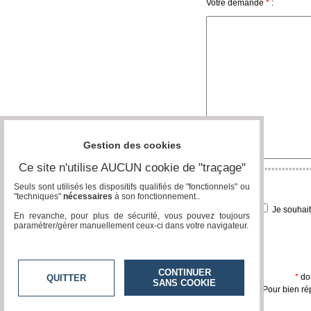
Votre demande
*
:
Vidéos
Médias
du
groupe
Blogs
Prémium
Inscription
annuaire
Gestion des cookies
pro
Ce site n'utilise AUCUN cookie de "traçage"
Accès
éditeur
Seuls sont utilisés les dispositifs qualifiés de "fonctionnels" ou
"techniques"
nécessaires
à son fonctionnement..
Je souhai
En revanche, pour plus de sécurité, vous pouvez toujours
paramétrer/gérer manuellement ceux-ci dans votre navigateur.
CONTINUER
*
don
QUITTER
SANS COOKIE
Pour bien ré