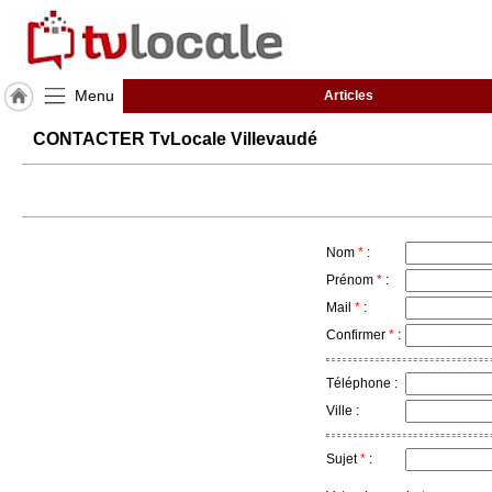
Menu
Articles
J'adhère
CONTACTER TvLocale Villevaudé
à
Hulcoq
ACCUEIL
Villevaudé
Nom
*
:
TvLocale
Prénom
*
:
France
Mail
*
:
Confirmer
*
:
Accueil
RUBRIQUES
Téléphone :
Ville :
Agenda
Sujet
*
:
Gazette