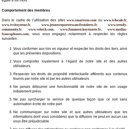
égale à six mois.
Comportement des membres
Dans le cadre de l’utilisation des sites
www.smartrezo.com
ou
www.tvlocale.fr
,
www.tvcitoyenne.fr
,
www.jeunesreporterssansfrontieres.fr
,
www.trendy-
community.fr
,
www.veitech.com
,
www.femmeetcitoyennete.fr
,
www.medias-
francophones.com
, vous vous engagez notamment à respecter les règles
suivantes :
Vous conformer aux lois en vigueur et respecter les droits des tiers, ainsi
que les présentes dispositions.
Vous comporter loyalement à l’égard de notre site et des autres
utilisateurs.
Respecter les droits de propriété intellectuelle afférents aux contenus
fournis par notre site et par les autres utilisateurs.
Ne jamais détourner une fonctionnalité de notre site de son usage
initialement prévu.
Ne pas surcharger le service de quelque façon que ce soit sans
autorisation écrite de notre part.
Ne communiquer sur notre site et aux autres utilisateurs que les
informations dont vous considérez que la diffusion ne peut en aucun cas
vous être préjudiciable.