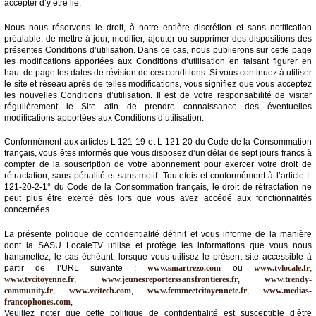
accepter d’y être lié.
Médias
Nous nous réservons le droit, à notre entière discrétion et sans notification
du
préalable, de mettre à jour, modifier, ajouter ou supprimer des dispositions des
groupe
présentes Conditions d’utilisation. Dans ce cas, nous publierons sur cette page
les modifications apportées aux Conditions d’utilisation en faisant figurer en
haut de page les dates de révision de ces conditions. Si vous continuez à utiliser
Blogs
le site et réseau après de telles modifications, vous signifiez que vous acceptez
Prémium
les nouvelles Conditions d’utilisation. Il est de votre responsabilité de visiter
régulièrement le Site afin de prendre connaissance des éventuelles
Inscription
modifications apportées aux Conditions d’utilisation.
annuaire
pro
Conformément aux articles L 121-19 et L 121-20 du Code de la Consommation
français, vous êtes informés que vous disposez d’un délai de sept jours francs à
Accès
compter de la souscription de votre abonnement pour exercer votre droit de
éditeur
rétractation, sans pénalité et sans motif. Toutefois et conformément à l’article L
121-20-2-1° du Code de la Consommation français, le droit de rétractation ne
peut plus être exercé dès lors que vous avez accédé aux fonctionnalités
concernées.
La présente politique de confidentialité définit et vous informe de la manière
dont la SASU LocaleTV utilise et protège les informations que vous nous
transmettez, le cas échéant, lorsque vous utilisez le présent site accessible à
partir de l’URL suivante :
www.smartrezo.com
ou
www.tvlocale.fr
,
www.tvcitoyenne.fr
,
www.jeunesreporterssansfrontieres.fr
,
www.trendy-
community.fr
,
www.veitech.com
,
www.femmeetcitoyennete.fr
,
www.medias-
francophones.com
,
Veuillez noter que cette politique de confidentialité est susceptible d’être