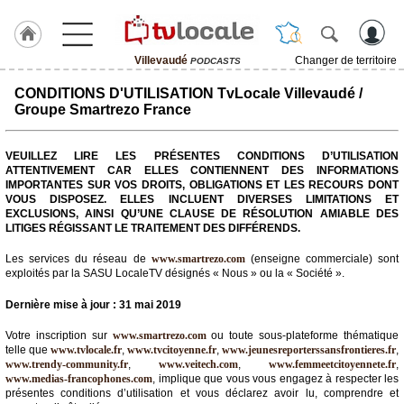
Villevaudé
Changer de territoire
PODCASTS
J'adhère
CONDITIONS D'UTILISATION TvLocale Villevaudé /
à
Groupe Smartrezo France
Hulcoq
ACCUEIL
VEUILLEZ LIRE LES PRÉSENTES CONDITIONS D’UTILISATION
Villevaudé
ATTENTIVEMENT CAR ELLES CONTIENNENT DES INFORMATIONS
IMPORTANTES SUR VOS DROITS, OBLIGATIONS ET LES RECOURS DONT
VOUS DISPOSEZ. ELLES INCLUENT DIVERSES LIMITATIONS ET
TvLocale
EXCLUSIONS, AINSI QU’UNE CLAUSE DE RÉSOLUTION AMIABLE DES
France
LITIGES RÉGISSANT LE TRAITEMENT DES DIFFÉRENDS.
Accueil
Les services du réseau de
www.smartrezo.com
(enseigne commerciale) sont
exploités par la SASU LocaleTV désignés « Nous » ou la « Société ».
RUBRIQUES
Dernière mise à jour : 31 mai 2019
Agenda
Votre inscription sur
www.smartrezo.com
ou toute sous-plateforme thématique
telle que
www.tvlocale.fr
,
www.tvcitoyenne.fr
,
www.jeunesreporterssansfrontieres.fr
,
www.trendy-community.fr
,
www.veitech.com
,
www.femmeetcitoyennete.fr
,
Gazette
www.medias-francophones.com
, implique que vous vous engagez à respecter les
présentes conditions d’utilisation et vous déclarez avoir lu, comprendre et
Vidéos