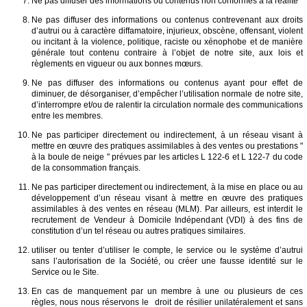
Ne pas diffuser des informations ou contenus non conformes à la réalité
Ne pas diffuser des informations ou contenus contrevenant aux droits
d’autrui ou à caractère diffamatoire, injurieux, obscène, offensant, violent
ou incitant à la violence, politique, raciste ou xénophobe et de manière
générale tout contenu contraire à l’objet de notre site, aux lois et
règlements en vigueur ou aux bonnes mœurs.
Ne pas diffuser des informations ou contenus ayant pour effet de
diminuer, de désorganiser, d’empêcher l’utilisation normale de notre site,
d’interrompre et/ou de ralentir la circulation normale des communications
entre les membres.
Ne pas participer directement ou indirectement, à un réseau visant à
mettre en œuvre des pratiques assimilables à des ventes ou prestations "
à la boule de neige " prévues par les articles L 122-6 et L 122-7 du code
de la consommation français.
Ne pas participer directement ou indirectement, à la mise en place ou au
développement d’un réseau visant à mettre en œuvre des pratiques
assimilables à des ventes en réseau (MLM). Par ailleurs, est interdit le
recrutement de Vendeur à Domicile Indépendant (VDI) à des fins de
constitution d’un tel réseau ou autres pratiques similaires.
utiliser ou tenter d’utiliser le compte, le service ou le système d’autrui
sans l’autorisation de la Société, ou créer une fausse identité sur le
Service ou le Site.
En cas de manquement par un membre à une ou plusieurs de ces
règles, nous nous réservons le droit de résilier unilatéralement et sans