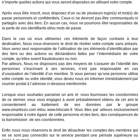
n’importe quelles actions qui vous seront disposées en utilisant votre compte.
Après vous être inscrit, vous disposez d’un ou de plusieurs login(s) et mot(s) de
passe personnels et confidentiels. Ceux-ci ne devront pas être communiqués ni
partagés avec des tiers. En aucun cas, nous ne pourrions être responsables de
la perte de vos identifiants et/ou mots de passe.
Dans le cas où vous utiliseriez ces éléments de façon contraire à leur
destination, Nous nous réservons le droit de résilier votre compte sans préavis.
Vous serez seul responsable de l’utilisation de ces éléments d’identification par
des tiers ou des actions ou déclarations faites par l’intermédiaire de votre
compte, qu’elles soient frauduleuses ou non.
Par ailleurs, Nous ne disposons pas des moyens de s’assurer de l’identité des
personnes s’inscrivant à ses services, n’est pas responsable en cas
d’usurpation de l’identité d’un membre. Si vous pensez qu’une personne utilise
votre compte ou votre identité, vous devez nous en informer immédiatement par
courrier postal à l’adresse ci-dessous mentionnée.
Lorsque vous souhaitez parrainer un ami et nous fournissez les coordonnées
de ce dernier, vous vous engagez à avoir préalablement obtenu de cet ami le
consentement au traitement de ses données par
le
groupe
www.smartrezo.com et/ou www.tvlocale.fr. Vous êtes par ailleurs exclusivement
responsable à notre égard de cette personne et des tiers, des conséquences de
la transmission de ses coordonnées.
Enfin nous nous réservons le droit de désactiver les comptes des membres qui
ne se sont pas connectés sur le service pendant une période supérieure ou