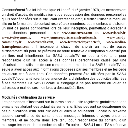
Conformément à la loi informatique et liberté du 6 janvier 1978, les membres ont
un droit d’accès, de modification et de suppression des données personnelles
qu’ils ont déposées sur le site. Pour exercer ce droit, il suffit d’utiliser le menu du
site ou le formulaire de contact réservé aux membres. Les membres choisissent
un mot de passe confidentiel lors de leur inscription, permettant d’accéder à
leurs données personnelles sur
www.smartrezo.com
ou
www.tvlocale.fr
,
www.tvcitoyenne.fr
,
www.jeunesreporterssansfrontieres.fr
,
www.trendy-
community.fr
,
www.veitech.com
,
www.femmeetcitoyennete.fr
,
www.medias-
francophones.com
, . Il incombe à chacun de choisir un mot de passe
suffisamment sûr pour se prémunir de toute tentative d’usurpation d’identité par
un tiers mal intentionné. La SASU LocaleTV ne pourra être tenu pour
responsable d’un tel accès à des données personnelles causé par une
sécurisation insuffisante de son compte par un membre. La SASU LocaleTV est
seule à avoir accès aux informations déposées par ses membres et ne les cède
en aucun cas à des tiers. Ces données peuvent être utilisées par la SASU
LocaleTV pour améliorer la pertinence de la distribution des publicités affichées
à ses membres. La SASU LocaleTV s’engage à ne pas revendre ou louer les
adresses e-mail de ses membres à des sociétés tiers.
Modalités d’utilisation du service
Les personnes s’inscrivant sur la newsletter du site reçoivent gratuitement des
e-mails les alertant des actualités sur le site. Elles peuvent se désabonner de
ces publications d’un seul clic dès qu’elles le souhaitent. LocaleTV n’exerce
aucune surveillance du contenu des messages internes envoyés entre les
membres, et ne pourra donc être tenu pour responsable du contenu d’un
message émanant d’un membre du site. En outre la SASU LocaleTV se réserve