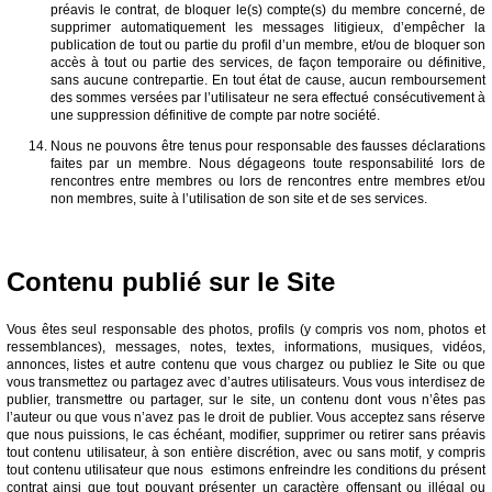
préavis le contrat, de bloquer le(s) compte(s) du membre concerné, de
supprimer automatiquement les messages litigieux, d’empêcher la
publication de tout ou partie du profil d’un membre, et/ou de bloquer son
accès à tout ou partie des services, de façon temporaire ou définitive,
sans aucune contrepartie. En tout état de cause, aucun remboursement
des sommes versées par l’utilisateur ne sera effectué consécutivement à
une suppression définitive de compte par notre société.
Nous ne pouvons être tenus pour responsable des fausses déclarations
faites par un membre. Nous dégageons toute responsabilité lors de
rencontres entre membres ou lors de rencontres entre membres et/ou
non membres, suite à l’utilisation de son site et de ses services.
Contenu publié sur le Site
Vous êtes seul responsable des photos, profils (y compris vos nom, photos et
ressemblances), messages, notes, textes, informations, musiques, vidéos,
annonces, listes et autre contenu que vous chargez ou publiez le Site ou que
vous transmettez ou partagez avec d’autres utilisateurs. Vous vous interdisez de
publier, transmettre ou partager, sur le site, un contenu dont vous n’êtes pas
l’auteur ou que vous n’avez pas le droit de publier. Vous acceptez sans réserve
que nous puissions, le cas échéant, modifier, supprimer ou retirer sans préavis
tout contenu utilisateur, à son entière discrétion, avec ou sans motif, y compris
tout contenu utilisateur que nous estimons enfreindre les conditions du présent
contrat ainsi que tout pouvant présenter un caractère offensant ou illégal ou