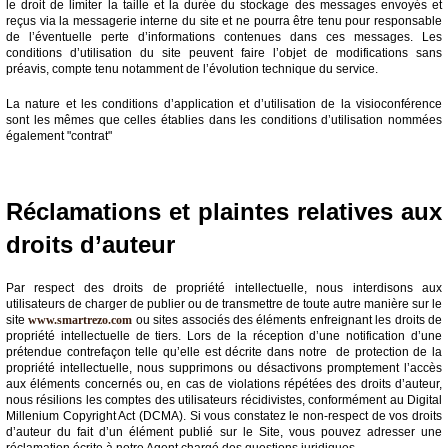
le droit de limiter la taille et la durée du stockage des messages envoyés et
reçus via la messagerie interne du site et ne pourra être tenu pour responsable
de l’éventuelle perte d’informations contenues dans ces messages. Les
conditions d’utilisation du site peuvent faire l’objet de modifications sans
préavis, compte tenu notamment de l’évolution technique du service.
La nature et les conditions d’application et d’utilisation de la visioconférence
sont les mêmes que celles établies dans les conditions d’utilisation nommées
également "contrat"
Réclamations et plaintes relatives aux
droits d’auteur
Par respect des droits de propriété intellectuelle, nous interdisons aux
utilisateurs de charger de publier ou de transmettre de toute autre manière sur le
site
www.smartrezo.com
ou sites associés des éléments enfreignant les droits de
propriété intellectuelle de tiers. Lors de la réception d’une notification d’une
prétendue contrefaçon telle qu’elle est décrite dans notre de protection de la
propriété intellectuelle, nous supprimons ou désactivons promptement l’accès
aux éléments concernés ou, en cas de violations répétées des droits d’auteur,
nous résilions les comptes des utilisateurs récidivistes, conformément au Digital
Millenium Copyright Act (DCMA). Si vous constatez le non-respect de vos droits
d’auteur du fait d’un élément publié sur le Site, vous pouvez adresser une
réclamation écrite à notre Agent chargé des questions juridiques.