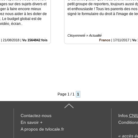
ages sur des sujets divers et
petit groupe de reporters, toujours aussi
ager à faire encore mieux
et enthousiaste ! Tous les parents des no
ez nous aider à les doter de
signé le formulaire du droit à l'image de le
. Le budget global est de
idéo, écran..
Citoyenneté » Actualité
e
|
21/08/2018
|
Vu 1564842 fois
France
|
17/11/2017
|
Vu 
Page 1 / 1
1
Contactez-nous
Infos
CNI
En savoir +
Conditions
A propos de tvlocale.fr
« accès éd