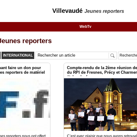
Villevaudé
Jeunes reporters
WebTv
eunes reporters
INTERNATIONAL
Recherche
ant faire un don pour
Compte-rendu de la 2ème réunion d
nes reporters de matériel
du RPI de Fresnes, Précy et Charmen
#tvlocale_fr
es reporters nous ont offert
C’est avec plaisir que nous avons retrouv