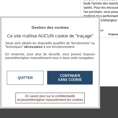
toute l'année des report
Vidéos
variés. Pour les encour
l'an prochain, vous pouv
matériel plus performant
Médias
5000 euros (mélangeur v
du
groupe
Gestion des cookies
Divers » Divers
Franc
Blogs
Ce site n'utilise AUCUN cookie de "traçage"
Prémium
Seuls sont utilisés les dispositifs qualifiés de "fonctionnels" ou
"techniques"
nécessaires
à son fonctionnement..
Inscription
annuaire
En revanche, pour plus de sécurité, vous pouvez toujours
pro
paramétrer/gérer manuellement ceux-ci dans votre navigateur.
Accès
éditeur
CONTINUER
QUITTER
SANS COOKIE
En savoir plus sur la confidentialité
tvlocale.fr
et paramétrer/gérer manuellement les cookies