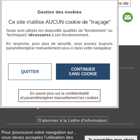
Insérez sur votre site
Gestion des cookies
Ce site n'utilise AUCUN cookie de "traçage"
Seuls sont utilisés les dispositifs qualifiés de "fonctionnels" ou
"techniques"
nécessaires
à son fonctionnement..
Page 1 / 1
1
En revanche, pour plus de sécurité, vous pouvez toujours
paramétrer/gérer manuellement ceux-ci dans votre navigateur.
tvlocale.fr
CONTINUER
QUITTER
SANS COOKIE
Contactez-nous
En savoir +
A propos de tvlocale.fr
En savoir plus sur la confidentialité
et paramétrer/gérer manuellement les cookies
Devenir délégué
S'abonner à la Lettre d'information
Pour poursuivre votre navigation sur
,
Infos
CNIL/RGPD
vous devez acceptez l’utilisation des
Je paramètre mes choix