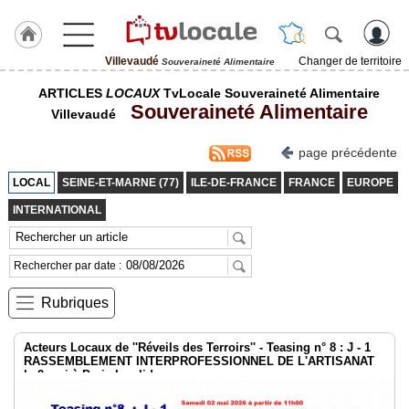
Villevaudé
Changer de territoire
Souveraineté Alimentaire
J'adhère
ARTICLES
LOCAUX
TvLocale Souveraineté Alimentaire
à
Souveraineté Alimentaire
Hulcoq
Villevaudé
ACCUEIL
page précédente
Villevaudé
LOCAL
SEINE-ET-MARNE (77)
ILE-DE-FRANCE
FRANCE
EUROPE
TvLocale
INTERNATIONAL
France
Accueil
Rechercher par date :
RUBRIQUES
Rubriques
Agenda
Acteurs Locaux de ''Réveils des Terroirs'' - Teasing n° 8 : J - 1
RASSEMBLEMENT INTERPROFESSIONNEL DE L'ARTISANAT
Gazette
le 2 mai à Paris Invalides
Vidéos