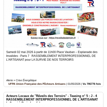
Médias
du
groupe
Blogs
Prémium
Inscription
annuaire
pro
Samedi 02 mai 2026 à partir de 11h00 Place Vauban – Esplanade des
Accès
Invalides - Paris 7 RASSEMBLEMENT INTERPROFESSIONNEL DE
éditeur
L'ARTISANAT pour LA SURVIE DE NOS TERROIRS
Alerte » Crise Énergétique
UFPA Union Française des Pêcheurs Artisans
|
01/05/2026
|
Vu 795776 fois
Acteurs Locaux de ''Réveils des Terroirs'' - Teasing n° 5 : J - 4
RASSEMBLEMENT INTERPROFESSIONNEL DE L'ARTISANAT
le 2 mai à Paris Invalides