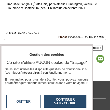
Traduit de l’anglais (États-Unis) par Nathalie Cunnington, Valérie Le
Plouhinec et Béatrice Taupeau En librairie en octobre 2021
GAFAM - BATX » Facebook
France
|
04/09/2021
|
Vu 887447 fois
Insérez sur votre site
Gestion des cookies
Ce site n'utilise AUCUN cookie de "traçage"
Seuls sont utilisés les dispositifs qualifiés de "fonctionnels" ou
"techniques"
nécessaires
à son fonctionnement..
Page 1 / 1
1
En revanche, pour plus de sécurité, vous pouvez toujours
paramétrer/gérer manuellement ceux-ci dans votre navigateur.
tvlocale.fr
CONTINUER
QUITTER
SANS COOKIE
Contactez-nous