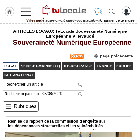
Villevaudé
Changer de territoire
Souveraineté Numérique Européenne
J'adhère
ARTICLES
LOCAUX
TvLocale Souveraineté Numérique
à
Européenne Villevaudé
Hulcoq
Souveraineté Numérique Européenne
ACCUEIL
Villevaudé
page précédente
LOCAL
SEINE-ET-MARNE (77)
ILE-DE-FRANCE
FRANCE
EUROPE
TvLocale
France
INTERNATIONAL
Accueil
Rechercher par date :
RUBRIQUES
Rubriques
Agenda
Remise du rapport de la commission d'enquête sur
Gazette
les dépendances structurelles et les vulnérabilités
systémiques dans le secteur du numérique et les risques pour
l’indépendance de la France
Vidéos