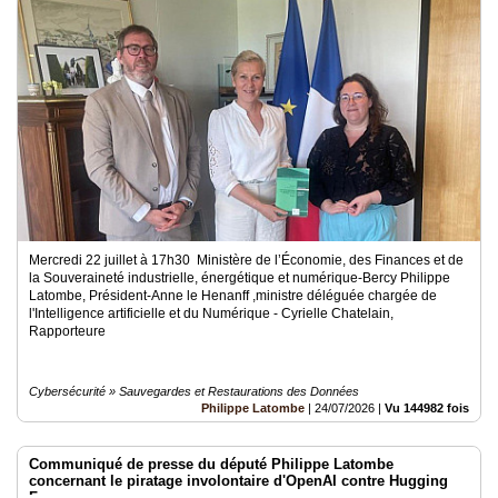
Médias
du
groupe
Blogs
Prémium
Inscription
annuaire
pro
Accès
Mercredi 22 juillet à 17h30 Ministère de l’Économie, des Finances et de
éditeur
la Souveraineté industrielle, énergétique et numérique-Bercy Philippe
Latombe, Président-Anne le Henanff ,ministre déléguée chargée de
l'Intelligence artificielle et du Numérique - Cyrielle Chatelain,
Rapporteure
Cybersécurité » Sauvegardes et Restaurations des Données
Philippe Latombe
|
24/07/2026
|
Vu 144982 fois
Communiqué de presse du député Philippe Latombe
concernant le piratage involontaire d'OpenAI contre Hugging
Face