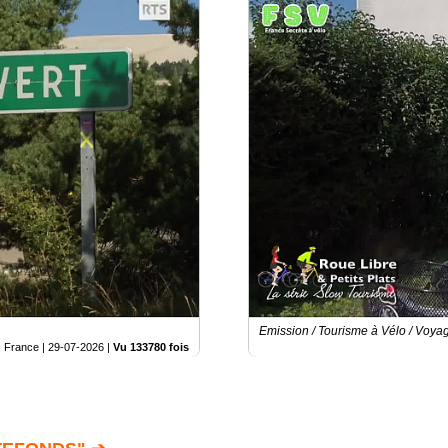
Emission / Tourisme à Vélo / Voya
France |
29-07-2026
|
Vu 133780 fois