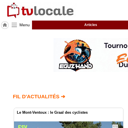
Menu
Articles
J'adhère
à
Hulcoq
ACCUEIL
Castelnau
d'Estrétefonds
TvLocale
France
Accueil
FIL D'ACTUALITÉS ➔
RUBRIQUES
Le Mont-Ventoux : le Graal des cyclistes
Agenda