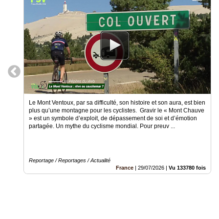
Gazette
Vidéos
Médias
du
groupe
Blogs
Prémium
Inscription
Le Mont Ventoux, par sa difficulté, son histoire et son aura, est bien
annuaire
plus qu’une montagne pour les cyclistes. Gravir le « Mont Chauve
pro
» est un symbole d’exploit, de dépassement de soi et d’émotion
partagée. Un mythe du cyclisme mondial. Pour preuv ...
Accès
éditeur
Reportage / Reportages / Actualité
France
|
29/07/2026
|
Vu 133780 fois