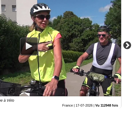
ge à Vélo
France |
17-07-2026
|
Vu 112948 fois