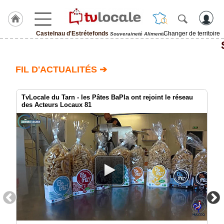
Castelnau d'Estrétefonds
Changer de territoire
Souveraineté Alimentaire
J'adhère
à
Hulcoq
FIL D'ACTUALITÉS ➔
ACCUEIL
Castelnau
d'Estrétefonds
TvLocale du Tarn - les Pâtes BaPla ont rejoint le réseau
des Acteurs Locaux 81
TvLocale
France
Accueil
RUBRIQUES
Agenda
Gazette