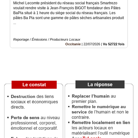
Michel Lecomte président du réseau social français Smartrezo
Vidéos
voulait rendre visite à Jean-François BIGOT fondateur des Pâtes
BaPla situé à 1 heure du siège social du réseau français. Les
Médias
pâtes Ba Pla sont une gamme de pâtes sèches artisanales produit
du
...
groupe
Blogs
Reportage / Émissions / Producteurs Locaux
Prémium
Occitanie
|
22/07/2026
|
Vu 52722 fois
Inscription
annuaire
pro
Accès
éditeur