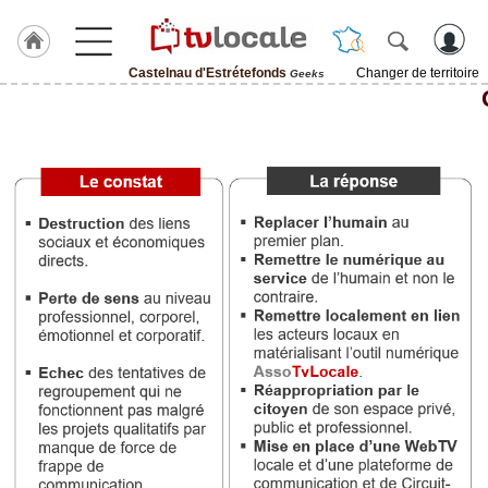
Castelnau d'Estrétefonds
Changer de territoire
Geeks
J'adhère
à
Hulcoq
ACCUEIL
Castelnau
d'Estrétefonds
TvLocale
France
Accueil
RUBRIQUES
Agenda
Gazette