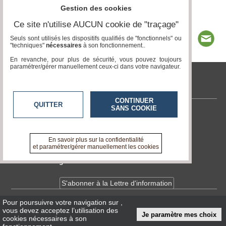
Gestion des cookies
Ce site n'utilise AUCUN cookie de "traçage"
Seuls sont utilisés les dispositifs qualifiés de "fonctionnels" ou
"techniques"
nécessaires
à son fonctionnement..
En revanche, pour plus de sécurité, vous pouvez toujours
paramétrer/gérer manuellement ceux-ci dans votre navigateur.
tvlocale.fr
CONTINUER
QUITTER
SANS COOKIE
Contactez-nous
En savoir +
A propos de tvlocale.fr
En savoir plus sur la confidentialité
et paramétrer/gérer manuellement les cookies
Devenir délégué
S'abonner à la Lettre d'information
Pour poursuivre votre navigation sur
,
Infos
CNIL/RGPD
vous devez acceptez l’utilisation des
Je paramètre mes choix
Conditions Générales d'Utilisation
cookies nécessaires à son