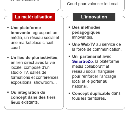
Vidéos
Médias
du
groupe
Blogs
Prémium
Inscription
annuaire
pro
Accès
éditeur