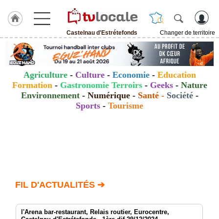
Castelnau d'Estrétefonds
Changer de territoire
J'adhère
à
Hulcoq
Agriculture
-
Culture
-
Economie
-
Education
ACCUEIL
Formation
-
Gastronomie Terroirs
-
Geeks
-
Nature
Castelnau
d'Estrétefonds
Environnement
-
Numérique
-
Santé
-
Société
-
Sports
-
Tourisme
TvLocale
France
Accueil
RUBRIQUES
FIL D'ACTUALITÉS ➔
Agenda
Gazette
l'Arena bar-restaurant, Relais routier, Eurocentre,