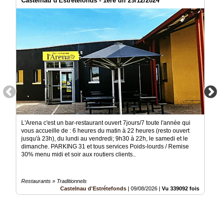
Castelnau d'Estrétefonds - 1ère dif 29/12/2024
Vidéos
Médias
du
groupe
Blogs
Prémium
Inscription
annuaire
pro
Accès
L'Arena c'est un bar-restaurant ouvert 7jours/7 toute l'année qui
éditeur
vous accueille de : 6 heures du matin à 22 heures (resto ouvert
jusqu'à 23h), du lundi au vendredi; 9h30 à 22h, le samedi et le
dimanche. PARKING 31 et tous services Poids-lourds / Remise
30% menu midi et soir aux routiers clients..
Restaurants » Traditionnels
Castelnau d'Estrétefonds
|
09/08/2026
|
Vu 339092 fois