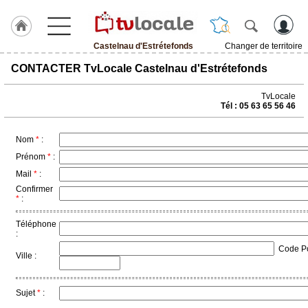
Castelnau d'Estrétefonds
Changer de territoire
J'adhère
CONTACTER TvLocale Castelnau d'Estrétefonds
à
Hulcoq
TvLocale
Tél : 05 63 65 56 46
ACCUEIL
Castelnau
d'Estrétefonds
Nom
*
:
Prénom
*
:
TvLocale
Mail
*
:
France
Confirmer
*
:
Accueil
Téléphone
RUBRIQUES
:
Code Pos
Ville :
Agenda
Gazette
Sujet
*
: