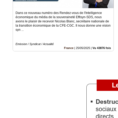
Gazette
Vidéos
Dans ce nouveau numéro des Rendez-vous de l'Intelligence
économique du média de la souveraineté Effisyn-SDS, nous
Médias
avons le plaisir de recevoir Nicolas Blanc, secrétaire nationale de
du
la transition économique de la CFE-CGC. Il nous donne une vision
groupe
syn ...
Blogs
Prémium
Emission / Syndicat / Actualité
France
|
25/05/2025
|
Vu 43876 fois
Inscription
annuaire
pro
Accès
éditeur