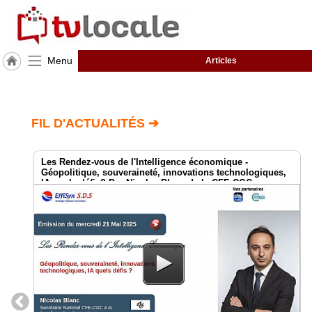
Menu
Articles
J'adhère
à
Hulcoq
FIL D'ACTUALITÉS ➔
ACCUEIL
Castelnau
d'Estrétefonds
Les Rendez-vous de l'Intelligence économique -
Géopolitique, souveraineté, innovations technologiques,
IA quels défis? Par Nicolas Blanc de la CFE-CGC
TvLocale
France
Accueil
RUBRIQUES
Agenda