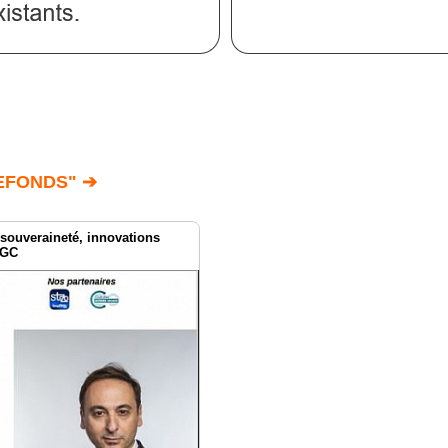
EFONDS" ➔
 souveraineté, innovations
CGC