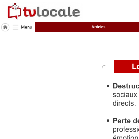
Menu
Articles
J'adhère
à
Hulcoq
ACCUEIL
Castelnau
d'Estrétefonds
TvLocale
France
Accueil
RUBRIQUES
Agenda