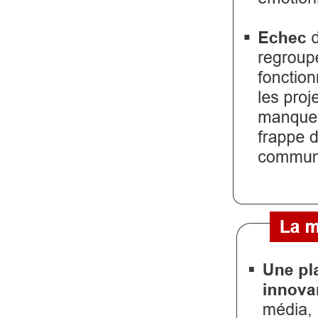
Gazette
Vidéos
Médias
du
groupe
Blogs
Prémium
Inscription
annuaire
pro
Accès
éditeur