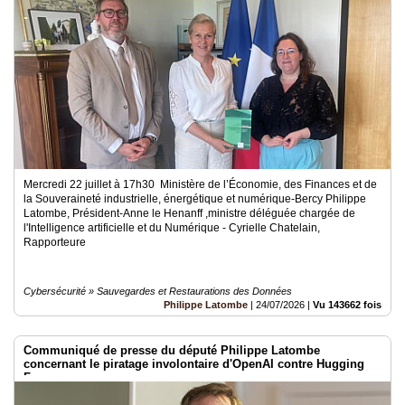
Médias
du
groupe
Blogs
Prémium
Inscription
annuaire
pro
Mercredi 22 juillet à 17h30 Ministère de l’Économie, des Finances et de
la Souveraineté industrielle, énergétique et numérique-Bercy Philippe
Accès
Latombe, Président-Anne le Henanff ,ministre déléguée chargée de
éditeur
l'Intelligence artificielle et du Numérique - Cyrielle Chatelain,
Rapporteure
Cybersécurité » Sauvegardes et Restaurations des Données
Philippe Latombe
|
24/07/2026
|
Vu 143662 fois
Communiqué de presse du député Philippe Latombe
concernant le piratage involontaire d'OpenAI contre Hugging
Face