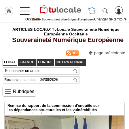
Occitanie
Changer de territoire
Souveraineté Numérique Européenne
J'adhère
ARTICLES
LOCAUX
TvLocale Souveraineté Numérique
à
Européenne Occitanie
Hulcoq
Souveraineté Numérique Européenne
ACCUEIL
Occitanie
page précédente
LOCAL
FRANCE
EUROPE
INTERNATIONAL
TvLocale
France
Rechercher par date :
Accueil
Rubriques
RUBRIQUES
Remise du rapport de la commission d'enquête sur
Agenda
les dépendances structurelles et les vulnérabilités
systémiques dans le secteur du numérique et les risques pour
Gazette
l’indépendance de la France
Vidéos