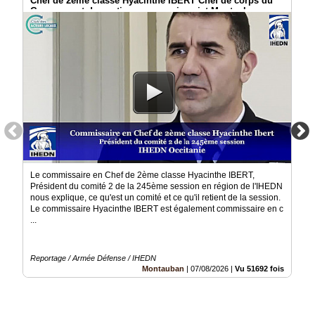
Chef de 2ème classe Hyacinthe IBERT Chef de corps du
Groupement de soutien au commissariat Montauban
Médias
du
groupe
Blogs
Prémium
Inscription
annuaire
pro
Accès
éditeur
Le commissaire en Chef de 2ème classe Hyacinthe IBERT,
Président du comité 2 de la 245ème session en région de l'IHEDN
nous explique, ce qu'est un comité et ce qu'il retient de la session.
Le commissaire Hyacinthe IBERT est également commissaire en c
...
Reportage / Armée Défense / IHEDN
Montauban
|
07/08/2026
|
Vu 51692 fois