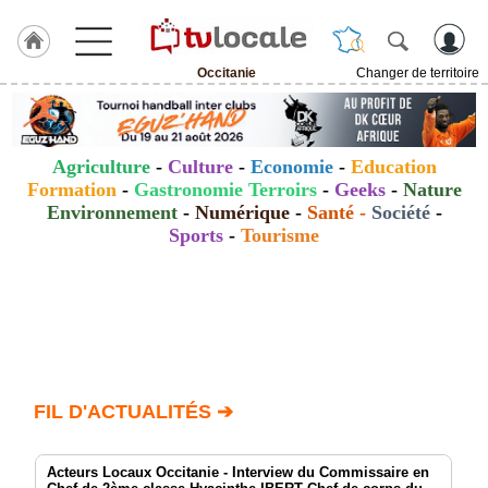
Occitanie
Changer de territoire
J'adhère
à
Hulcoq
Agriculture
-
Culture
-
Economie
-
Education
ACCUEIL
Formation
-
Gastronomie Terroirs
-
Geeks
-
Nature
Occitanie
Environnement
-
Numérique
-
Santé
-
Société
-
Sports
-
Tourisme
TvLocale
France
Accueil
RUBRIQUES
Agenda
FIL D'ACTUALITÉS ➔
Gazette
Acteurs Locaux Occitanie - Interview du Commissaire en
Vidéos