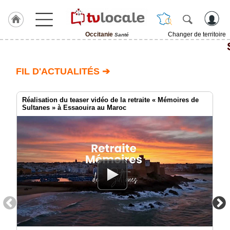
Occitanie
Changer de territoire
Santé
J'adhère
à
Hulcoq
FIL D'ACTUALITÉS ➔
ACCUEIL
Occitanie
Réalisation du teaser vidéo de la retraite « Mémoires de
Sultanes » à Essaouira au Maroc
TvLocale
France
Accueil
RUBRIQUES
Agenda
Gazette
Vidéos