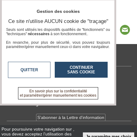
Gestion des cookies
Ce site n'utilise AUCUN cookie de "traçage"
Seuls sont utilisés les dispositifs qualifiés de "fonctionnels" ou
"techniques"
nécessaires
à son fonctionnement..
En revanche, pour plus de sécurité, vous pouvez toujours
paramétrer/gérer manuellement ceux-ci dans votre navigateur.
tvlocale.fr
CONTINUER
QUITTER
SANS COOKIE
Contactez-nous
En savoir +
A propos de tvlocale.fr
En savoir plus sur la confidentialité
et paramétrer/gérer manuellement les cookies
Devenir délégué
S'abonner à la Lettre d'information
Pour poursuivre votre navigation sur
,
Infos
CNIL/RGPD
vous devez acceptez l’utilisation des
Je paramètre mes choix