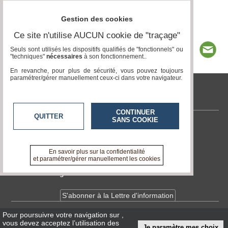
Gestion des cookies
Ce site n'utilise AUCUN cookie de "traçage"
Seuls sont utilisés les dispositifs qualifiés de "fonctionnels" ou
"techniques"
nécessaires
à son fonctionnement..
En revanche, pour plus de sécurité, vous pouvez toujours
paramétrer/gérer manuellement ceux-ci dans votre navigateur.
tvlocale.fr
CONTINUER
QUITTER
SANS COOKIE
Contactez-nous
En savoir +
A propos de tvlocale.fr
En savoir plus sur la confidentialité
et paramétrer/gérer manuellement les cookies
Devenir délégué
S'abonner à la Lettre d'information
Pour poursuivre votre navigation sur
,
Infos
CNIL/RGPD
vous devez acceptez l’utilisation des
Je paramètre mes choix