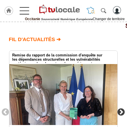
Occitanie
Changer de territoire
Souveraineté Numérique Européenne
J'adhère
à
Hulcoq
FIL D'ACTUALITÉS ➔
ACCUEIL
Occitanie
Remise du rapport de la commission d'enquête sur
les dépendances structurelles et les vulnérabilités
systémiques dans le secteur du numérique et
TvLocale
les risques pour l’indépendance de la France
France
Accueil
RUBRIQUES
Agenda
Gazette
Vidéos