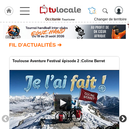
Occitanie
Changer de territoire
Tourisme
J'adhère
à
Hulcoq
FIL D'ACTUALITÉS ➔
ACCUEIL
Occitanie
Toulouse Aventure Festival épisode 2 :Coline Berret
TvLocale
France
Accueil
RUBRIQUES
Agenda
Gazette
Vidéos