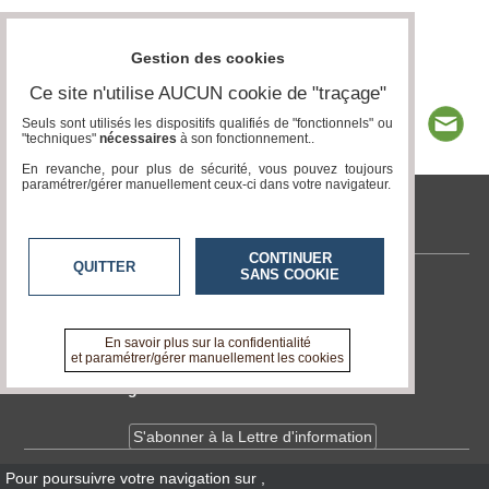
Gestion des cookies
Ce site n'utilise AUCUN cookie de "traçage"
Seuls sont utilisés les dispositifs qualifiés de "fonctionnels" ou
"techniques"
nécessaires
à son fonctionnement..
En revanche, pour plus de sécurité, vous pouvez toujours
paramétrer/gérer manuellement ceux-ci dans votre navigateur.
tvlocale.fr
CONTINUER
QUITTER
SANS COOKIE
Contactez-nous
En savoir +
A propos de tvlocale.fr
En savoir plus sur la confidentialité
et paramétrer/gérer manuellement les cookies
Devenir délégué
S'abonner à la Lettre d'information
Pour poursuivre votre navigation sur
,
Infos
CNIL/RGPD