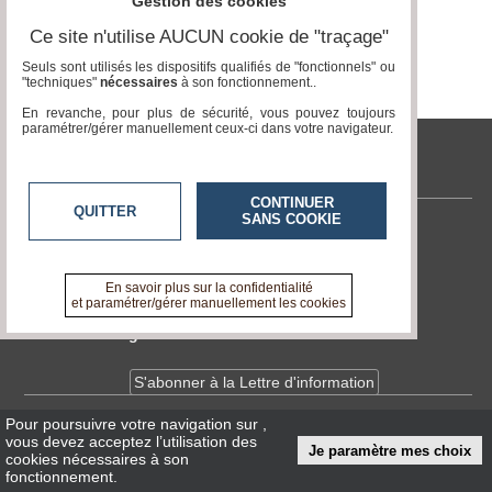
Gestion des cookies
Page 0 / 0
Ce site n'utilise AUCUN cookie de "traçage"
Médias
du
Seuls sont utilisés les dispositifs qualifiés de "fonctionnels" ou
groupe
"techniques"
nécessaires
à son fonctionnement..
En revanche, pour plus de sécurité, vous pouvez toujours
Blogs
paramétrer/gérer manuellement ceux-ci dans votre navigateur.
Prémium
tvlocale.fr
Inscription
annuaire
CONTINUER
pro
QUITTER
SANS COOKIE
Contactez-nous
Accès
En savoir +
éditeur
A propos de tvlocale.fr
En savoir plus sur la confidentialité
et paramétrer/gérer manuellement les cookies
Devenir délégué
S'abonner à la Lettre d'information
Pour poursuivre votre navigation sur
,
Infos
CNIL/RGPD
vous devez acceptez l’utilisation des
Je paramètre mes choix
Conditions Générales d'Utilisation
cookies nécessaires à son
fonctionnement.