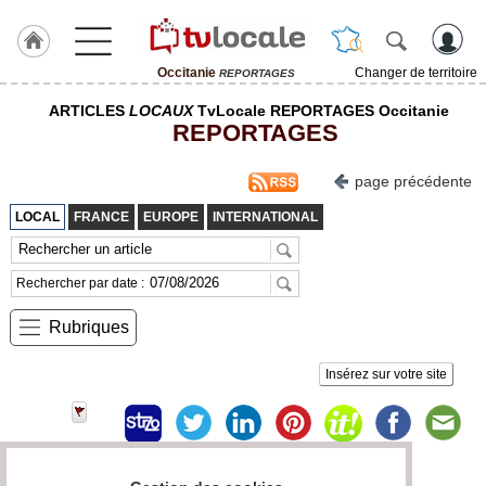
Occitanie
Changer de territoire
REPORTAGES
J'adhère
ARTICLES
LOCAUX
TvLocale REPORTAGES Occitanie
à
REPORTAGES
Hulcoq
ACCUEIL
page précédente
Occitanie
LOCAL
FRANCE
EUROPE
INTERNATIONAL
TvLocale
France
Rechercher par date :
Accueil
Rubriques
RUBRIQUES
Insérez sur votre site
Agenda
Gazette
Vidéos