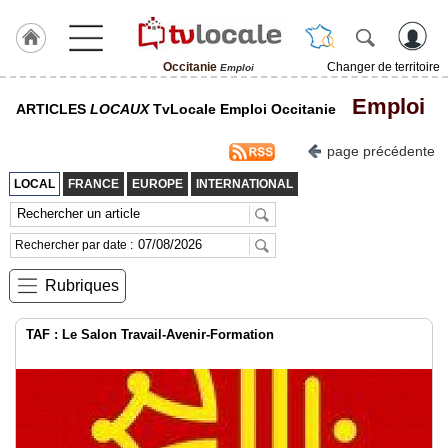
Occitanie
Changer de territoire
Emploi
J'adhère
Emploi
ARTICLES
LOCAUX
TvLocale Emploi Occitanie
à
Hulcoq
page précédente
ACCUEIL
Occitanie
LOCAL
FRANCE
EUROPE
INTERNATIONAL
TvLocale
France
Rechercher par date :
Accueil
Rubriques
RUBRIQUES
TAF : Le Salon Travail-Avenir-Formation
Agenda
Gazette
Vidéos