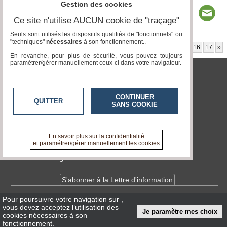
Gestion des cookies
Ce site n'utilise AUCUN cookie de "traçage"
Seuls sont utilisés les dispositifs qualifiés de "fonctionnels" ou
"techniques"
nécessaires
à son fonctionnement..
Page 9 / 192
«
2
3
4
5
6
7
8
9
10
11
12
13
14
15
16
17
»
En revanche, pour plus de sécurité, vous pouvez toujours
paramétrer/gérer manuellement ceux-ci dans votre navigateur.
tvlocale.fr
CONTINUER
QUITTER
SANS COOKIE
Contactez-nous
En savoir +
A propos de tvlocale.fr
En savoir plus sur la confidentialité
et paramétrer/gérer manuellement les cookies
Devenir délégué
S'abonner à la Lettre d'information
Pour poursuivre votre navigation sur
,
Infos
CNIL/RGPD
vous devez acceptez l’utilisation des
Je paramètre mes choix
Conditions Générales d'Utilisation
cookies nécessaires à son
fonctionnement.