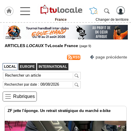
France
Changer de territoire
J'adhère
à
Hulcoq
ARTICLES
LOCAUX
TvLocale France
(page 9)
TvLocale
France
page précédente
LOCAL
EUROPE
INTERNATIONAL
Accueil
RUBRIQUES
Rechercher par date :
Agenda
Rubriques
Gazette
ZF jette l'éponge. Un retrait stratégique du marché e-bike
Vidéos
Médias