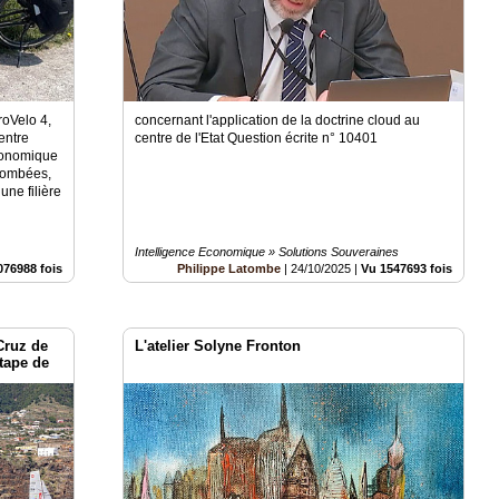
roVelo 4,
concernant l'application de la doctrine cloud au
entre
centre de l'Etat Question écrite n° 10401
conomique
etombées,
une filière
Intelligence Economique » Solutions Souveraines
076988 fois
Philippe Latombe
|
24/10/2025
|
Vu 1547693 fois
Cruz de
L'atelier Solyne Fronton
tape de