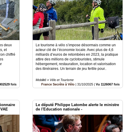
es deux
Le tourisme à vélo s’impose désormais comme un
s, et
acteur clé de l’économie locale. Avec plus de 4,6
on chiffré
milliards d’euros de retombées en 2023, la pratique
es
attire des millions de cyclotouristes, stimule
ur
hébergement, restauration, location et valorisation
des itinéraires. Un terrain de jeu fertile pour..
Mobilité » Vélo et Tourisme
402529 fois
France Secrète à Vélo
|
31/10/2025
|
Vu 1126067 fois
tionnaire
Le député Philippe Latombe alerte le ministre
u VAE
de l'Education nationale -