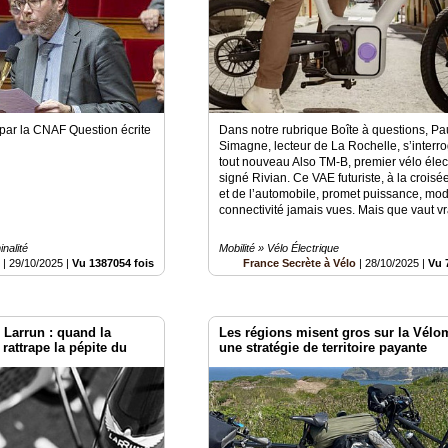
par la CNAF Question écrite
Dans notre rubrique Boîte à questions, Pa
Simagne, lecteur de La Rochelle, s’interro
tout nouveau Also TM-B, premier vélo élec
signé Rivian. Ce VAE futuriste, à la croisé
et de l’automobile, promet puissance, modu
connectivité jamais vues. Mais que vaut vr
nalité
Mobilité » Vélo Électrique
e
|
29/10/2025
|
Vu 1387054 fois
France Secrète à Vélo
|
28/10/2025
|
Vu 
 Larrun : quand la
Les régions misent gros sur la Vélom
attrape la pépite du
une stratégie de territoire payante