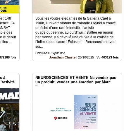
 : 148
Sous les voûtes élégantes de la Galleria Cael à
mencé J-4
Milan, l’univers vibrant de Yolande Oxybel a trouvé
TRANSAT
un écho d’une rare intensité. L’artiste
ble des
guadeloupéenne, aujourd’hui installée en région
e le début
parisienne, y a dévoilé une œuvre à la croisée de
 lieu..
l’intime et du sacré : Éclosion – Reconnexion avec
soi,..
Peinture » Exposition
372188 fois
Jonathan Chaste
|
20/10/2025
|
Vu 403123 fois
s à
NEUROSCIENCES ET VENTE Ne vendez pas
’activité
un produit, vendez une émotion par Marc
Fazio