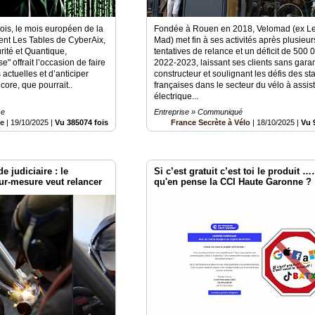
ois, le mois européen de la
Fondée à Rouen en 2018, Velomad (ex L
ent Les Tables de CyberAix,
Mad) met fin à ses activités après plusieur
rité et Quantique,
tentatives de relance et un déficit de 500 
" offrait l’occasion de faire
2022-2023, laissant ses clients sans garan
 actuelles et d’anticiper
constructeur et soulignant les défis des st
core, que pourrait..
françaises dans le secteur du vélo à assis
électrique...
ce
Entreprise » Communiqué
ie
|
19/10/2025
|
Vu 385074 fois
France Secrète à Vélo
|
18/10/2025
|
Vu 
 judiciaire : le
Si c’est gratuit c’est toi le produit
sur-mesure veut relancer
qu'en pense la CCI Haute Garonne ?
se