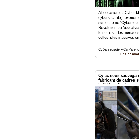
A l’occasion du Cyber M
cybersécurité, l’évènem
sur le thème "Cybersécu
Révolution ou Apocalypse
le point sur les menaces
celles, plus massives en
Cybersécurité » Conféren
Les 2 Savo
Cyfac sous sauvegarde
fabricant de cadres 
la filière vélo françai