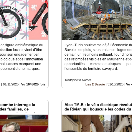
ior, figure emblématique du
Lyon–Turin bouleverse déjà l’économie d
duction locale, vient d’être
Savoie : emplois, sous-traitance, logement
 pour son engagement en
demain un fret moins polluant. Tour d’horiz
cologique et de l’innovation
des retombées visibles en Maurienne et d
nnaissances marquent une
opportunités — comme des risques — po
loppement d’une marque..
l’ensemble du territoire savoyard.
Transport » Divers
o
|
01/11/2025
|
Vu 1045025 fois
Les 2 Savoie
|
31/10/2025
|
Vu 
atombe interroge la
Also TM-B : le vélo électrique révolu
 des familles, de
de Rivian qui bouscule les codes d
ersonnes handicapées -