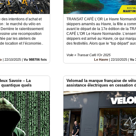
 des intentions d’achat et
TRANSAT CAFÉ L’OR Le Havre Normandie
on : le marché du vélo en
skippers amarrés au Havre, la fête a com
 Derrière le ralentissement
avant le départ de la 17e édition de la 
essine une recomposition
CAFÉ L’OR Le Havre Normandie. L’ensem
tée par les ateliers de
skippers est arrivé au Havre, ce qui marqu
de location et l’économie..
des festivités. Alors que le “top départ” aura
Voile » Transat Café l'Or 2025
lo
|
22/10/2025
|
Vu 988706 fois
Le Havre
|
22/10/2025
|
Vu 
deux Savoie – La
Velomad la marque française de vélo
u quantique quels
assistance électriques en cessation d