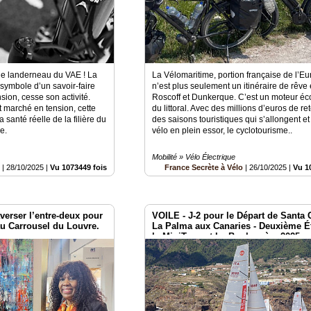
le landerneau du VAE ! La
La Vélomaritime, portion française de l’Eu
symbole d’un savoir-faire
n’est plus seulement un itinéraire de rêve 
sion, cesse son activité.
Roscoff et Dunkerque. C’est un moteur é
t marché en tension, cette
du littoral. Avec des millions d’euros de r
a santé réelle de la filière du
des saisons touristiques qui s’allongent et 
e.
vélo en plein essor, le cyclotourisme..
Mobilité » Vélo Électrique
o
|
28/10/2025
|
Vu 1073449 fois
France Secrète à Vélo
|
26/10/2025
|
Vu 1
verser l’entre-deux pour
VOILE - J-2 pour le Départ de Santa 
au Carrousel du Louvre.
La Palma aux Canaries - Deuxième É
la MiniTransat La Boulangère 2025