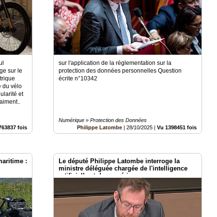
ul
sur l'application de la réglementation sur la
ge sur le
protection des données personnelles Question
trique
écrite n°10342
e du vélo
larité et
aiment..
Numérique » Protection des Données
763837 fois
Philippe Latombe
|
28/10/2025
|
Vu 1398451 fois
aritime :
Le député Philippe Latombe interroge la
ministre déléguée chargée de l'intelligence
artificielle et du numérique