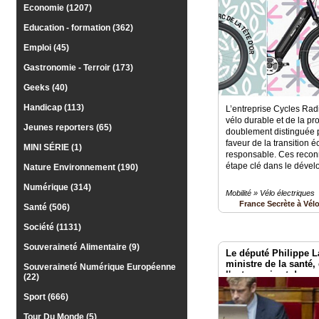
Economie (1207)
Médias
du
Education - formation (362)
groupe
Emploi (45)
Blogs
Prémium
Gastronomie - Terroir (173)
Geeks (40)
Inscription
annuaire
Handicap (113)
L’entreprise Cycles Rad
pro
vélo durable et de la pro
Jeunes reporters (65)
doublement distinguée
Accès
faveur de la transition é
MINI SÉRIE (1)
éditeur
responsable. Ces reco
étape clé dans le déve
Nature Environnement (190)
Numérique (314)
Mobilité » Vélo électriques
France Secrète à Vél
Santé (506)
Société (1131)
Souveraineté Alimentaire (9)
Le député Philippe L
ministre de la santé,
Souveraineté Numérique Européenne
l'autonomie et des p
(22)
Sport (666)
Tour Du Monde (5)