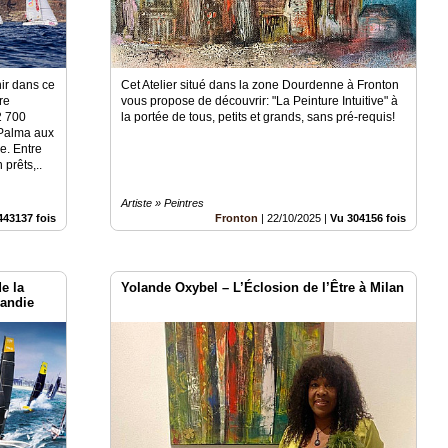
nir dans ce
Cet Atelier situé dans la zone Dourdenne à Fronton
re
vous propose de découvrir: "La Peinture Intuitive" à
2 700
la portée de tous, petits et grands, sans pré-requis!
 Palma aux
e. Entre
 prêts,..
Artiste » Peintres
443137 fois
Fronton
|
22/10/2025
|
Vu 304156 fois
de la
Yolande Oxybel – L’Éclosion de l’Être à Milan
andie