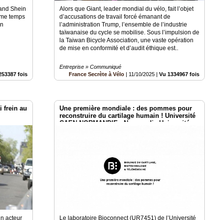
uand Shein
Alors que Giant, leader mondial du vélo, fait l’objet
ême temps
d’accusations de travail forcé émanant de
on
l’administration Trump, l’ensemble de l’industrie
taïwanaise du cycle se mobilise. Sous l’impulsion de
la Taiwan Bicycle Association, une vaste opération
de mise en conformité et d’audit éthique est..
Entreprise » Communiqué
253387 fois
France Secrète à Vélo
|
11/10/2025
|
Vu 1334967 fois
i frein au
Une première mondiale : des pommes pour
reconstruire du cartilage humain ! Université
CAEN NORMANDIE - Normandie Université
n acteur
Le laboratoire Bioconnect (UR7451) de l’Université