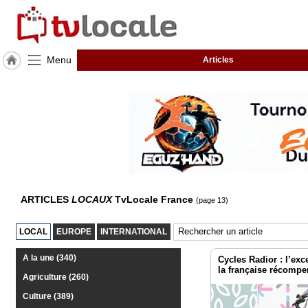
Menu
Articles
J'adhère
à
Hulcoq
TvLocale
France
Accueil
ARTICLES
LOCAUX
TvLocale France
(page 13)
RUBRIQUES
LOCAL
EUROPE
INTERNATIONAL
Agenda
A la une (340)
Cycles Radior : l’exc
Gazette
la française récomp
Agriculture (260)
Vidéos
Culture (389)