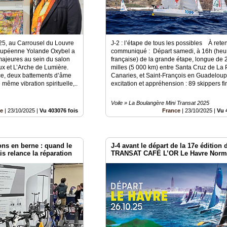
25, au Carrousel du Louvre
J-2 : l’étape de tous les possibles À rete
eloupéenne Yolande Oxybel a
communiqué : Départ samedi, à 16h (heu
ajeures au sein du salon
française) de la grande étape, longue de 
ux et L’Arche de Lumière.
milles (5 000 km) entre Santa Cruz de La
ce, deux battements d’âme
Canaries, et Saint-François en Guadeloup
même vibration spirituelle,..
excitation et appréhension : 89 skippers fin
Voile » La Boulangère Mini Transat 2025
te
|
23/10/2025
|
Vu 403076 fois
France
|
23/10/2025
|
Vu 
ons en berne : quand le
J-4 avant le départ de la 17e édition 
is relance la réparation
TRANSAT CAFÉ L’OR Le Havre Norm