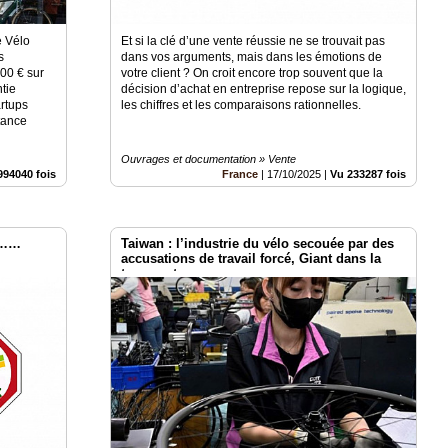
e Vélo
Et si la clé d’une vente réussie ne se trouvait pas
s
dans vos arguments, mais dans les émotions de
000 € sur
votre client ? On croit encore trop souvent que la
tie
décision d’achat en entreprise repose sur la logique,
artups
les chiffres et les comparaisons rationnelles.
tance
Ouvrages et documentation » Vente
994040 fois
France
|
17/10/2025
|
Vu 233287 fois
 ………
Taiwan : l’industrie du vélo secouée par des
accusations de travail forcé, Giant dans la
tourmente