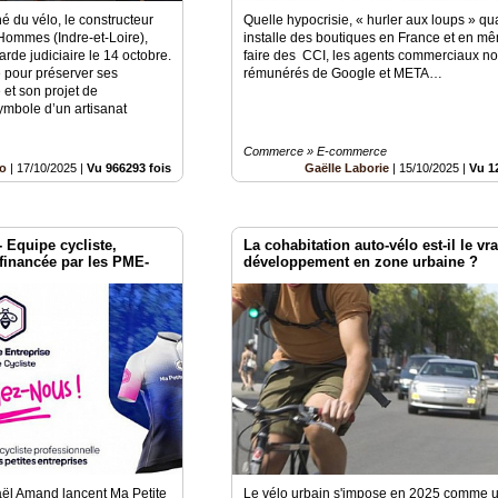
é du vélo, le constructeur
Quelle hypocrisie, « hurler aux loups » q
 Hommes (Indre-et-Loire),
installe des boutiques en France et en m
rde judiciaire le 14 octobre.
faire des CCI, les agents commerciaux n
 pour préserver ses
rémunérés de Google et META…
 et son projet de
symbole d’un artisanat
Commerce » E-commerce
lo
|
17/10/2025
|
Vu 966293 fois
Gaëlle Laborie
|
15/10/2025
|
Vu 1
- Equipe cycliste,
La cohabitation auto-vélo est-il le vra
financée par les PME-
développement en zone urbaine ?
aël Amand lancent Ma Petite
Le vélo urbain s'impose en 2025 comme u