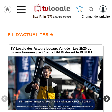
Bas-Rhin (67)
Changer de territoire
Tour Du Monde
J'adhère
à
Hulcoq
FIL D'ACTUALITÉS ➔
ACCUEIL
Bas-
Rhin
TV Locale des Acteurs Locaux Vendée - Les 2h20 de
(67)
vidéos tournées par Charlie DALIN durant le VENDÉE
GLOBE 2024/25
TvLocale
France
Accueil
RUBRIQUES
Agenda
Gazette