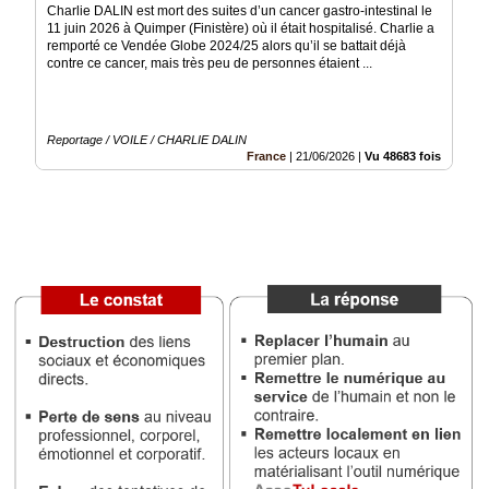
Charlie DALIN est mort des suites d’un cancer gastro-intestinal le
11 juin 2026 à Quimper (Finistère) où il était hospitalisé. Charlie a
Vidéos
remporté ce Vendée Globe 2024/25 alors qu’il se battait déjà
contre ce cancer, mais très peu de personnes étaient ...
Médias
du
groupe
Reportage / VOILE / CHARLIE DALIN
Blogs
France
|
21/06/2026
|
Vu 48683 fois
Prémium
Inscription
annuaire
pro
Accès
éditeur