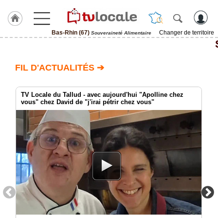
Bas-Rhin (67)
Changer de territoire
Souveraineté Alimentaire
J'adhère
à
Hulcoq
FIL D'ACTUALITÉS ➔
ACCUEIL
Bas-
Rhin
TV Locale du Tallud - avec aujourd'hui "Apolline chez
(67)
vous" chez David de "j'irai pétrir chez vous"
TvLocale
France
Accueil
RUBRIQUES
Agenda
Gazette