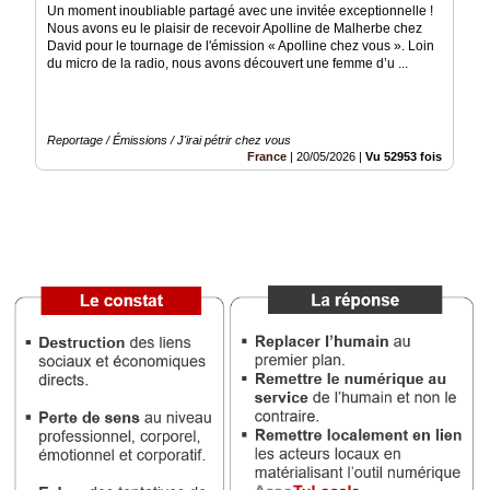
Un moment inoubliable partagé avec une invitée exceptionnelle !
Nous avons eu le plaisir de recevoir Apolline de Malherbe chez
Vidéos
David pour le tournage de l'émission « Apolline chez vous ». ​Loin
du micro de la radio, nous avons découvert une femme d’u ...
Médias
du
groupe
Reportage / Émissions / J'irai pétrir chez vous
Blogs
France
|
20/05/2026
|
Vu 52953 fois
Prémium
Inscription
annuaire
pro
Accès
éditeur