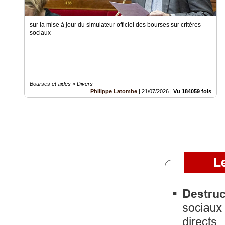
Gazette
sur la mise à jour du simulateur officiel des bourses sur critères
Vidéos
sociaux
Médias
du
groupe
Blogs
Bourses et aides » Divers
Prémium
Philippe Latombe
|
21/07/2026
|
Vu 184059 fois
Inscription
annuaire
pro
Accès
éditeur