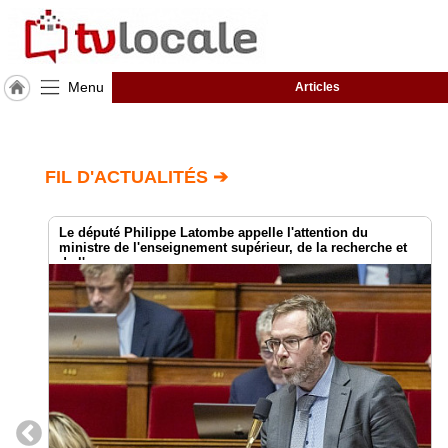
Menu
Articles
J'adhère
à
Hulcoq
FIL D'ACTUALITÉS ➔
ACCUEIL
Bas-
Rhin
(67)
Le député Philippe Latombe appelle l'attention du
ministre de l'enseignement supérieur, de la recherche et
de l'espace
TvLocale
France
Accueil
RUBRIQUES
Agenda