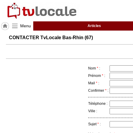
Menu
Articles
J'adhère
CONTACTER TvLocale Bas-Rhin (67)
à
Hulcoq
ACCUEIL
Bas-
Rhin
(67)
Nom
*
:
Prénom
*
:
Mail
*
:
TvLocale
France
Confirmer
*
:
Accueil
Téléphone :
RUBRIQUES
Ville :
Sujet
*
:
Agenda