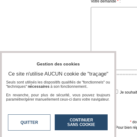
Votre demande
*
:
Gazette
Vidéos
Médias
du
groupe
Blogs
Prémium
Gestion des cookies
Inscription
annuaire
Ce site n'utilise AUCUN cookie de "traçage"
pro
Seuls sont utilisés les dispositifs qualifiés de "fonctionnels" ou
Accès
"techniques"
nécessaires
à son fonctionnement..
éditeur
Je souhai
En revanche, pour plus de sécurité, vous pouvez toujours
paramétrer/gérer manuellement ceux-ci dans votre navigateur.
CONTINUER
*
don
QUITTER
SANS COOKIE
Pour bien ré