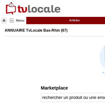
Menu
Articles
J'adhère
ANNUAIRE TvLocale Bas-Rhin (67)
à
Hulcoq
ACCUEIL
Bas-
Rhin
(67)
TvLocale
France
Accueil
Marketplace
RUBRIQUES
Agenda