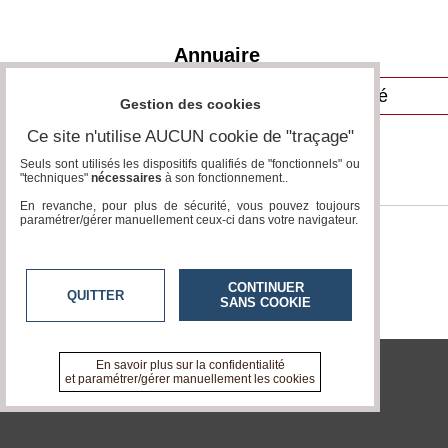
Gazette
Annuaire
Vidéos
Médias
Gestion des cookies
du
groupe
Ce site n'utilise AUCUN cookie de "traçage"
Blogs
Seuls sont utilisés les dispositifs qualifiés de "fonctionnels" ou
Prémium
"techniques"
nécessaires
à son fonctionnement..
En revanche, pour plus de sécurité, vous pouvez toujours
Inscription
paramétrer/gérer manuellement ceux-ci dans votre navigateur.
annuaire
pro
Accès
CONTINUER
éditeur
QUITTER
SANS COOKIE
En savoir plus sur la confidentialité
et paramétrer/gérer manuellement les cookies
tvlocale.fr