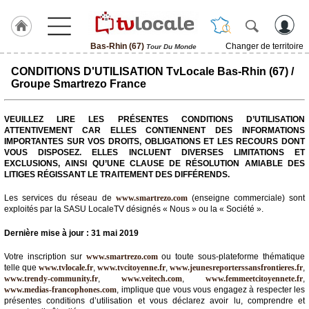
Bas-Rhin (67)
Changer de territoire
Tour Du Monde
J'adhère
CONDITIONS D'UTILISATION TvLocale Bas-Rhin (67) /
à
Groupe Smartrezo France
Hulcoq
ACCUEIL
VEUILLEZ LIRE LES PRÉSENTES CONDITIONS D’UTILISATION
Bas-
ATTENTIVEMENT CAR ELLES CONTIENNENT DES INFORMATIONS
Rhin
(67)
IMPORTANTES SUR VOS DROITS, OBLIGATIONS ET LES RECOURS DONT
VOUS DISPOSEZ. ELLES INCLUENT DIVERSES LIMITATIONS ET
EXCLUSIONS, AINSI QU’UNE CLAUSE DE RÉSOLUTION AMIABLE DES
LITIGES RÉGISSANT LE TRAITEMENT DES DIFFÉRENDS.
TvLocale
France
Les services du réseau de
www.smartrezo.com
(enseigne commerciale) sont
exploités par la SASU LocaleTV désignés « Nous » ou la « Société ».
Accueil
Dernière mise à jour : 31 mai 2019
RUBRIQUES
Votre inscription sur
www.smartrezo.com
ou toute sous-plateforme thématique
telle que
www.tvlocale.fr
,
www.tvcitoyenne.fr
,
www.jeunesreporterssansfrontieres.fr
,
Agenda
www.trendy-community.fr
,
www.veitech.com
,
www.femmeetcitoyennete.fr
,
www.medias-francophones.com
, implique que vous vous engagez à respecter les
présentes conditions d’utilisation et vous déclarez avoir lu, comprendre et
Gazette