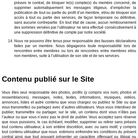
préavis le contrat, de bloquer le(s) compte(s) du membre concerné, de
supprimer automatiquement les messages litigieux, d’empêcher la
publication de tout ou partie du profil d’un membre, et/ou de bloquer son
accès à tout ou partie des services, de façon temporaire ou définitive,
sans aucune contrepartie. En tout état de cause, aucun remboursement
des sommes versées par l’utilisateur ne sera effectué consécutivement à
une suppression définitive de compte par notre société.
Nous ne pouvons être tenus pour responsable des fausses déclarations
faites par un membre. Nous dégageons toute responsabilité lors de
rencontres entre membres ou lors de rencontres entre membres et/ou
non membres, suite à l’utilisation de son site et de ses services.
Contenu publié sur le Site
Vous êtes seul responsable des photos, profils (y compris vos nom, photos et
ressemblances), messages, notes, textes, informations, musiques, vidéos,
annonces, listes et autre contenu que vous chargez ou publiez le Site ou que
vous transmettez ou partagez avec d’autres utilisateurs. Vous vous interdisez de
publier, transmettre ou partager, sur le site, un contenu dont vous n’êtes pas
l’auteur ou que vous n’avez pas le droit de publier. Vous acceptez sans réserve
que nous puissions, le cas échéant, modifier, supprimer ou retirer sans préavis
tout contenu utilisateur, à son entière discrétion, avec ou sans motif, y compris
tout contenu utilisateur que nous estimons enfreindre les conditions du présent
contrat ainsi que tout pouvant présenter un caractère offensant ou illégal ou