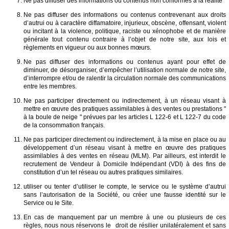
Ne pas diffuser des informations ou contenus non conformes à la réalité
Ne pas diffuser des informations ou contenus contrevenant aux droits
d’autrui ou à caractère diffamatoire, injurieux, obscène, offensant, violent
ou incitant à la violence, politique, raciste ou xénophobe et de manière
générale tout contenu contraire à l’objet de notre site, aux lois et
règlements en vigueur ou aux bonnes mœurs.
Ne pas diffuser des informations ou contenus ayant pour effet de
diminuer, de désorganiser, d’empêcher l’utilisation normale de notre site,
d’interrompre et/ou de ralentir la circulation normale des communications
entre les membres.
Ne pas participer directement ou indirectement, à un réseau visant à
mettre en œuvre des pratiques assimilables à des ventes ou prestations "
à la boule de neige " prévues par les articles L 122-6 et L 122-7 du code
de la consommation français.
Ne pas participer directement ou indirectement, à la mise en place ou au
développement d’un réseau visant à mettre en œuvre des pratiques
assimilables à des ventes en réseau (MLM). Par ailleurs, est interdit le
recrutement de Vendeur à Domicile Indépendant (VDI) à des fins de
constitution d’un tel réseau ou autres pratiques similaires.
utiliser ou tenter d’utiliser le compte, le service ou le système d’autrui
sans l’autorisation de la Société, ou créer une fausse identité sur le
Service ou le Site.
En cas de manquement par un membre à une ou plusieurs de ces
règles, nous nous réservons le droit de résilier unilatéralement et sans