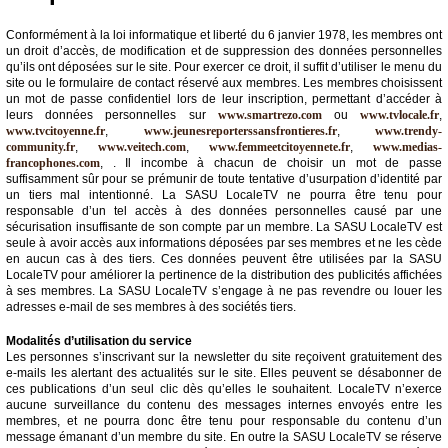
Conformément à la loi informatique et liberté du 6 janvier 1978, les membres ont
un droit d’accès, de modification et de suppression des données personnelles
qu’ils ont déposées sur le site. Pour exercer ce droit, il suffit d’utiliser le menu du
site ou le formulaire de contact réservé aux membres. Les membres choisissent
un mot de passe confidentiel lors de leur inscription, permettant d’accéder à
leurs données personnelles sur
www.smartrezo.com
ou
www.tvlocale.fr
,
www.tvcitoyenne.fr
,
www.jeunesreporterssansfrontieres.fr
,
www.trendy-
community.fr
,
www.veitech.com
,
www.femmeetcitoyennete.fr
,
www.medias-
francophones.com
, . Il incombe à chacun de choisir un mot de passe
suffisamment sûr pour se prémunir de toute tentative d’usurpation d’identité par
un tiers mal intentionné. La SASU LocaleTV ne pourra être tenu pour
responsable d’un tel accès à des données personnelles causé par une
sécurisation insuffisante de son compte par un membre. La SASU LocaleTV est
seule à avoir accès aux informations déposées par ses membres et ne les cède
en aucun cas à des tiers. Ces données peuvent être utilisées par la SASU
LocaleTV pour améliorer la pertinence de la distribution des publicités affichées
à ses membres. La SASU LocaleTV s’engage à ne pas revendre ou louer les
adresses e-mail de ses membres à des sociétés tiers.
Modalités d’utilisation du service
Les personnes s’inscrivant sur la newsletter du site reçoivent gratuitement des
e-mails les alertant des actualités sur le site. Elles peuvent se désabonner de
ces publications d’un seul clic dès qu’elles le souhaitent. LocaleTV n’exerce
aucune surveillance du contenu des messages internes envoyés entre les
membres, et ne pourra donc être tenu pour responsable du contenu d’un
message émanant d’un membre du site. En outre la SASU LocaleTV se réserve