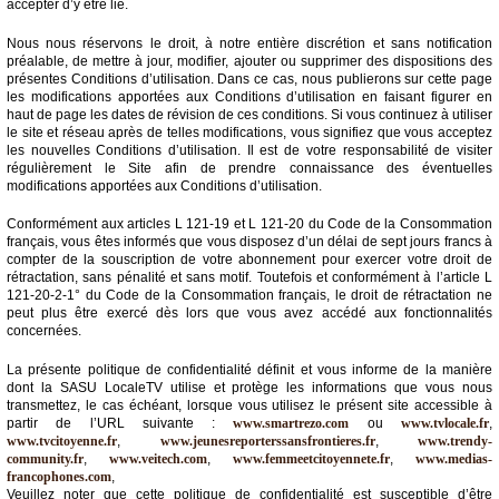
accepter d’y être lié.
Vidéos
Nous nous réservons le droit, à notre entière discrétion et sans notification
préalable, de mettre à jour, modifier, ajouter ou supprimer des dispositions des
Médias
présentes Conditions d’utilisation. Dans ce cas, nous publierons sur cette page
du
les modifications apportées aux Conditions d’utilisation en faisant figurer en
groupe
haut de page les dates de révision de ces conditions. Si vous continuez à utiliser
le site et réseau après de telles modifications, vous signifiez que vous acceptez
Blogs
les nouvelles Conditions d’utilisation. Il est de votre responsabilité de visiter
Prémium
régulièrement le Site afin de prendre connaissance des éventuelles
modifications apportées aux Conditions d’utilisation.
Inscription
annuaire
Conformément aux articles L 121-19 et L 121-20 du Code de la Consommation
pro
français, vous êtes informés que vous disposez d’un délai de sept jours francs à
compter de la souscription de votre abonnement pour exercer votre droit de
rétractation, sans pénalité et sans motif. Toutefois et conformément à l’article L
Accès
121-20-2-1° du Code de la Consommation français, le droit de rétractation ne
éditeur
peut plus être exercé dès lors que vous avez accédé aux fonctionnalités
concernées.
La présente politique de confidentialité définit et vous informe de la manière
dont la SASU LocaleTV utilise et protège les informations que vous nous
transmettez, le cas échéant, lorsque vous utilisez le présent site accessible à
partir de l’URL suivante :
www.smartrezo.com
ou
www.tvlocale.fr
,
www.tvcitoyenne.fr
,
www.jeunesreporterssansfrontieres.fr
,
www.trendy-
community.fr
,
www.veitech.com
,
www.femmeetcitoyennete.fr
,
www.medias-
francophones.com
,
Veuillez noter que cette politique de confidentialité est susceptible d’être