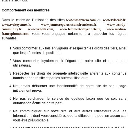
égale à six mois.
Comportement des membres
Dans le cadre de l’utilisation des sites
www.smartrezo.com
ou
www.tvlocale.fr
,
www.tvcitoyenne.fr
,
www.jeunesreporterssansfrontieres.fr
,
www.trendy-
community.fr
,
www.veitech.com
,
www.femmeetcitoyennete.fr
,
www.medias-
francophones.com
, vous vous engagez notamment à respecter les règles
suivantes :
Vous conformer aux lois en vigueur et respecter les droits des tiers, ainsi
que les présentes dispositions.
Vous comporter loyalement à l’égard de notre site et des autres
utilisateurs.
Respecter les droits de propriété intellectuelle afférents aux contenus
fournis par notre site et par les autres utilisateurs.
Ne jamais détourner une fonctionnalité de notre site de son usage
initialement prévu.
Ne pas surcharger le service de quelque façon que ce soit sans
autorisation écrite de notre part.
Ne communiquer sur notre site et aux autres utilisateurs que les
informations dont vous considérez que la diffusion ne peut en aucun cas
vous être préjudiciable.