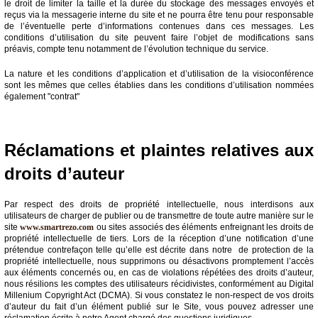
le droit de limiter la taille et la durée du stockage des messages envoyés et
reçus via la messagerie interne du site et ne pourra être tenu pour responsable
de l’éventuelle perte d’informations contenues dans ces messages. Les
conditions d’utilisation du site peuvent faire l’objet de modifications sans
préavis, compte tenu notamment de l’évolution technique du service.
La nature et les conditions d’application et d’utilisation de la visioconférence
sont les mêmes que celles établies dans les conditions d’utilisation nommées
également "contrat"
Réclamations et plaintes relatives aux
droits d’auteur
Par respect des droits de propriété intellectuelle, nous interdisons aux
utilisateurs de charger de publier ou de transmettre de toute autre manière sur le
site
www.smartrezo.com
ou sites associés des éléments enfreignant les droits de
propriété intellectuelle de tiers. Lors de la réception d’une notification d’une
prétendue contrefaçon telle qu’elle est décrite dans notre de protection de la
propriété intellectuelle, nous supprimons ou désactivons promptement l’accès
aux éléments concernés ou, en cas de violations répétées des droits d’auteur,
nous résilions les comptes des utilisateurs récidivistes, conformément au Digital
Millenium Copyright Act (DCMA). Si vous constatez le non-respect de vos droits
d’auteur du fait d’un élément publié sur le Site, vous pouvez adresser une
réclamation écrite à notre Agent chargé des questions juridiques.