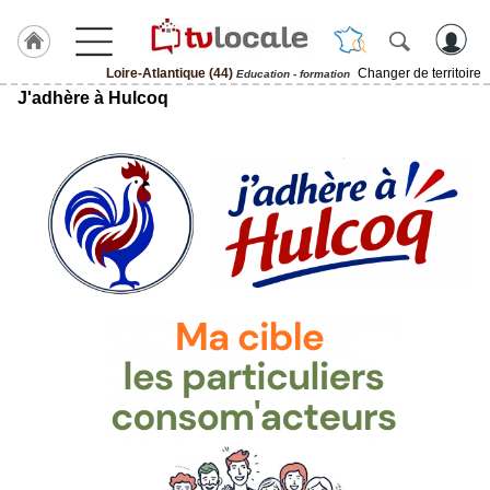
Loire-Atlantique (44)
Changer de territoire
Education - formation
J'adhère à Hulcoq
J'adhère
à
Hulcoq
ACCUEIL
Loire-
Atlantique
(44)
TvLocale
France
Accueil
RUBRIQUES
Agenda
Gazette