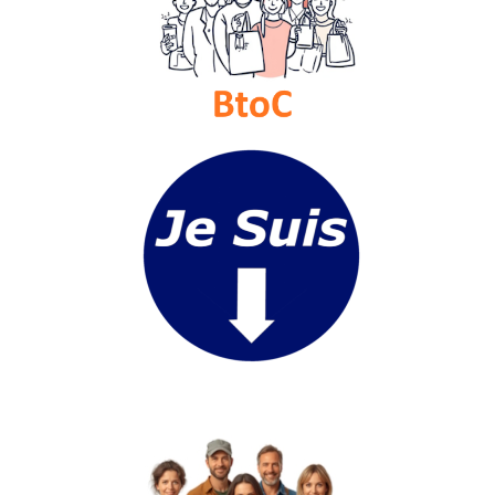
Vidéos
Médias
du
groupe
Blogs
Prémium
Inscription
annuaire
pro
Accès
éditeur