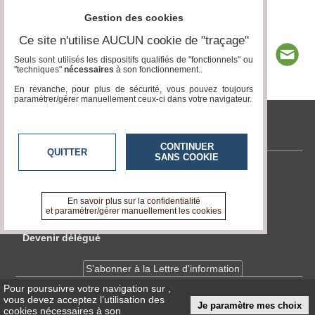
Gestion des cookies
Ce site n'utilise AUCUN cookie de "traçage"
Seuls sont utilisés les dispositifs qualifiés de "fonctionnels" ou
"techniques"
nécessaires
à son fonctionnement..
En revanche, pour plus de sécurité, vous pouvez toujours
paramétrer/gérer manuellement ceux-ci dans votre navigateur.
tvlocale.fr
CONTINUER
QUITTER
SANS COOKIE
Contactez-nous
En savoir +
En savoir plus sur la confidentialité
A propos de tvlocale.fr
et paramétrer/gérer manuellement les cookies
Devenir délégué
S'abonner à la Lettre d'information
Pour poursuivre votre navigation sur
,
vous devez acceptez l’utilisation des
Infos
CNIL/RGPD
Je paramètre mes choix
cookies nécessaires à son