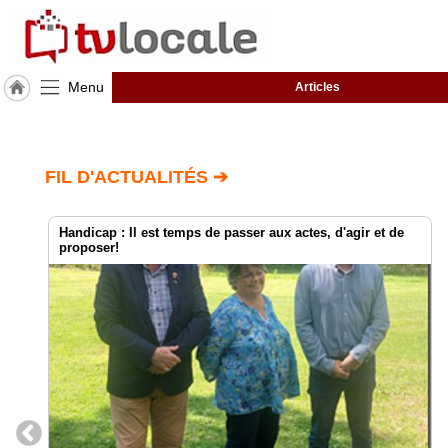
Menu
Articles
J'adhère
à
Hulcoq
FIL D'ACTUALITÉS ➔
ACCUEIL
Loire-
Atlantique
(44)
Handicap : Il est temps de passer aux actes, d'agir et de
proposer!
TvLocale
France
Accueil
RUBRIQUES
Agenda