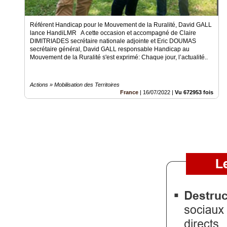
Gazette
Référent Handicap pour le Mouvement de la Ruralité, David GALL
Vidéos
lance HandiLMR A cette occasion et accompagné de Claire
DIMITRIADES secrétaire nationale adjointe et Eric DOUMAS
Médias
secrétaire général, David GALL responsable Handicap au
du
Mouvement de la Ruralité s'est exprimé: Chaque jour, l’actualité..
groupe
Blogs
Actions » Mobilisation des Territoires
Prémium
France
|
16/07/2022
|
Vu 672953 fois
Inscription
annuaire
pro
Accès
éditeur