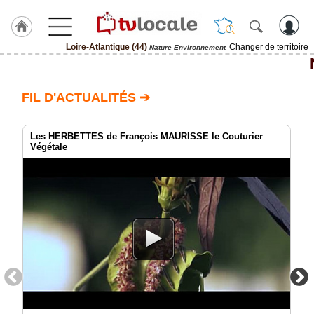
Loire-Atlantique (44)
Changer de territoire
Nature Environnement
J'adhère
à
Hulcoq
FIL D'ACTUALITÉS ➔
ACCUEIL
Loire-
Atlantique
Les HERBETTES de François MAURISSE le Couturier
(44)
Végétale
TvLocale
France
Accueil
RUBRIQUES
Agenda
Gazette