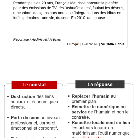
Pendant plus de 20 ans, François Maurisse parcourt la planète
pour des émissions de TV très "ushuaïesques", foulant les déserts,
Vidéos
rencontrant des gens hors normes, s'intégrant dans des tribus en
forêts primaires : une vie, du sens. En 2010, une pause ...
Médias
du
groupe
Reportage / Audivisuel / Artistes
Blogs
Europe
|
12/07/2026
|
Vu 368490 fois
Prémium
Inscription
annuaire
pro
Accès
éditeur