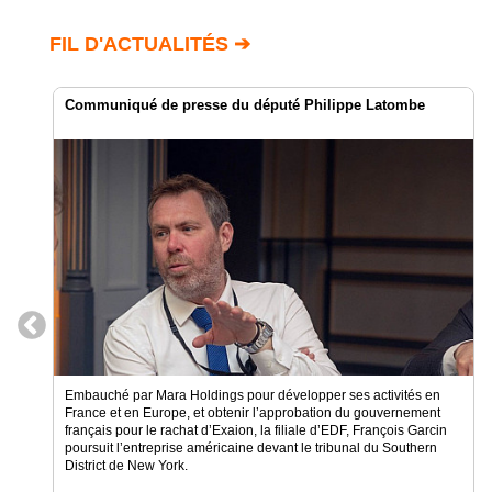
Gazette
FIL D'ACTUALITÉS ➔
Vidéos
Médias
Communiqué de presse du député Philippe Latombe
du
groupe
Blogs
Prémium
Inscription
annuaire
pro
Accès
éditeur
Embauché par Mara Holdings pour développer ses activités en
France et en Europe, et obtenir l’approbation du gouvernement
français pour le rachat d’Exaion, la filiale d’EDF, François Garcin
poursuit l’entreprise américaine devant le tribunal du Southern
District de New York.