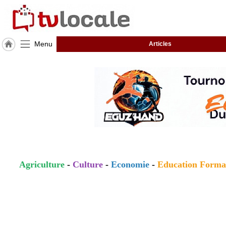
Menu
Articles
J'adhère
à
Hulcoq
ACCUEIL
Loire-
Atlantique
(44)
TvLocale
France
Agriculture
-
Culture
-
Economie
-
Education Forma
Accueil
RUBRIQUES
Agenda