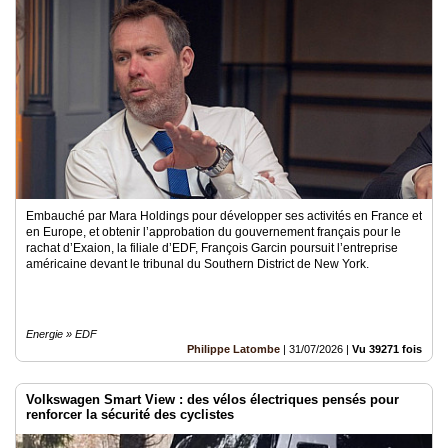
Vidéos
Médias
du
groupe
Blogs
Prémium
Inscription
annuaire
pro
Embauché par Mara Holdings pour développer ses activités en France et
en Europe, et obtenir l’approbation du gouvernement français pour le
rachat d’Exaion, la filiale d’EDF, François Garcin poursuit l’entreprise
Accès
américaine devant le tribunal du Southern District de New York.
éditeur
Energie » EDF
Philippe Latombe
|
31/07/2026
|
Vu 39271 fois
Volkswagen Smart View : des vélos électriques pensés pour
renforcer la sécurité des cyclistes