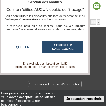
Gestion des cookies
Ce site n'utilise AUCUN cookie de "traçage"
Seuls sont utilisés les dispositifs qualifiés de "fonctionnels" ou
"techniques"
nécessaires
à son fonctionnement..
Page 1 / 28
1
2
3
4
5
6
7
8
9
10
11
12
13
14
15
16
»
En revanche, pour plus de sécurité, vous pouvez toujours
paramétrer/gérer manuellement ceux-ci dans votre navigateur.
tvlocale.fr
CONTINUER
QUITTER
SANS COOKIE
Contactez-nous
En savoir +
A propos de tvlocale.fr
En savoir plus sur la confidentialité
et paramétrer/gérer manuellement les cookies
Devenir délégué
S'abonner à la Lettre d'information
Pour poursuivre votre navigation sur
,
Infos
CNIL/RGPD
vous devez acceptez l’utilisation des
Je paramètre mes choix
Conditions Générales d'Utilisation
cookies nécessaires à son
fonctionnement.