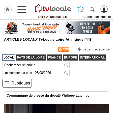
Loire-Atlantique (44)
Changer de territoire
J'adhère
à
Hulcoq
ARTICLES
LOCAUX
TvLocale Loire-Atlantique (44)
ACCUEIL
Loire-
Atlantique
page précédente
(44)
LOCAL
PAYS DE LA LOIRE
FRANCE
EUROPE
INTERNATIONAL
TvLocale
France
Rechercher par date :
Accueil
Rubriques
RUBRIQUES
Communiqué de presse du député Philippe Latombe
Agenda
Gazette