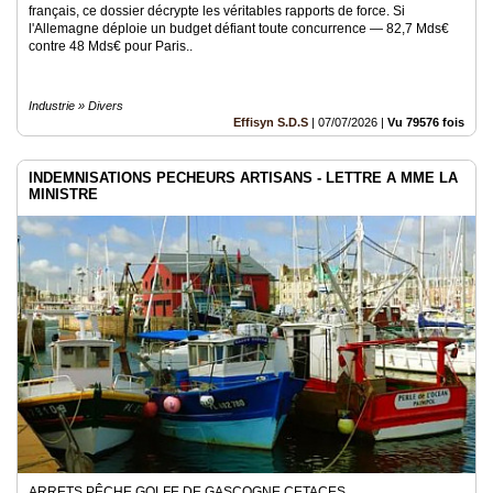
français, ce dossier décrypte les véritables rapports de force. Si
l'Allemagne déploie un budget défiant toute concurrence — 82,7 Mds€
contre 48 Mds€ pour Paris..
Industrie » Divers
Effisyn S.D.S
|
07/07/2026
|
Vu 79576 fois
INDEMNISATIONS PECHEURS ARTISANS - LETTRE A MME LA
MINISTRE
ARRETS PÊCHE GOLFE DE GASCOGNE CETACES