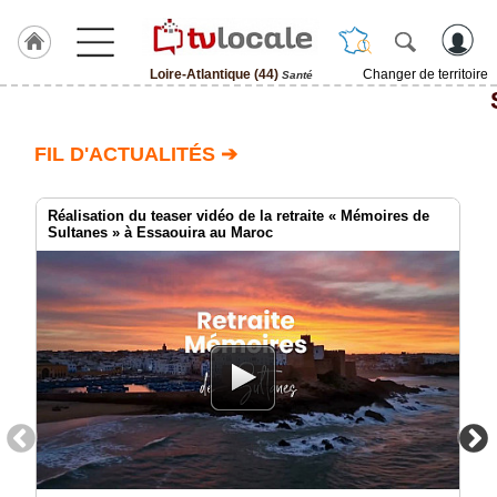
Loire-Atlantique (44)
Changer de territoire
Santé
J'adhère
à
Hulcoq
FIL D'ACTUALITÉS ➔
ACCUEIL
Loire-
Atlantique
Réalisation du teaser vidéo de la retraite « Mémoires de
(44)
Sultanes » à Essaouira au Maroc
TvLocale
France
Accueil
RUBRIQUES
Agenda
Gazette