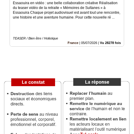
Essaouira en vidéo : une belle collaboration créative Réalisation
du teaser vidéo de la retraite « Mémoires de Sultanes » à
Vidéos
Essaouira Chaque projet audiovisuel est avant tout une rencontre,
une histoire et une aventure humaine. Pour cette nouvelle ré ...
Médias
du
groupe
TEASER / Bien être / Holistique
Blogs
France
|
05/07/2026
|
Vu 28278 fois
Prémium
Inscription
annuaire
pro
Accès
éditeur