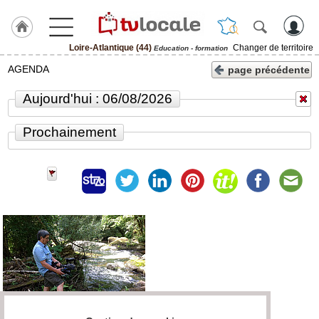
Loire-Atlantique (44)
Changer de territoire
Education - formation
J'adhère
AGENDA
page précédente
à
Hulcoq
Aujourd'hui : 06/08/2026
ACCUEIL
Loire-
Prochainement
Atlantique
(44)
TvLocale
France
Accueil
RUBRIQUES
Agenda
Gazette