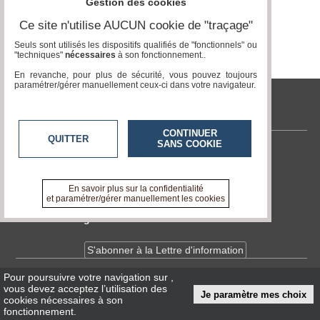
Gestion des cookies
Vidéos
Ce site n'utilise AUCUN cookie de "traçage"
Seuls sont utilisés les dispositifs qualifiés de "fonctionnels" ou
Médias
"techniques"
nécessaires
à son fonctionnement..
du
groupe
En revanche, pour plus de sécurité, vous pouvez toujours
paramétrer/gérer manuellement ceux-ci dans votre navigateur.
Blogs
Prémium
tvlocale.fr
Inscription
CONTINUER
QUITTER
annuaire
SANS COOKIE
pro
Contactez-nous
En savoir +
Accès
A propos de tvlocale.fr
En savoir plus sur la confidentialité
éditeur
et paramétrer/gérer manuellement les cookies
Devenir délégué
S'abonner à la Lettre d'information
Pour poursuivre votre navigation sur
,
Infos
CNIL/RGPD
vous devez acceptez l’utilisation des
Je paramètre mes choix
Conditions Générales d'Utilisation
cookies nécessaires à son
fonctionnement.