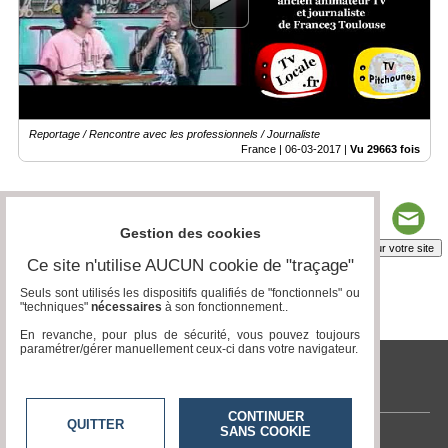
Vidéos
Médias
du
groupe
Blogs
Reportage / Rencontre avec les professionnels / Journaliste
Prémium
France |
06-03-2017
|
Vu 29663 fois
Inscription
annuaire
pro
Gestion des cookies
Insérez sur votre site
Accès
Ce site n'utilise AUCUN cookie de "traçage"
éditeur
Seuls sont utilisés les dispositifs qualifiés de "fonctionnels" ou
"techniques"
nécessaires
à son fonctionnement..
Page 1 / 1
1
En revanche, pour plus de sécurité, vous pouvez toujours
paramétrer/gérer manuellement ceux-ci dans votre navigateur.
tvlocale.fr
CONTINUER
QUITTER
SANS COOKIE