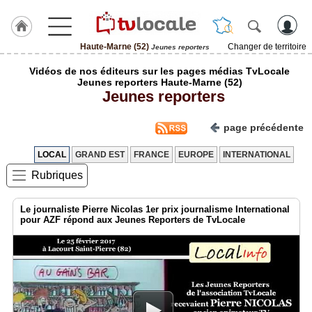
Haute-Marne (52)
Changer de territoire
Jeunes reporters
J'adhère
Vidéos de nos éditeurs sur les pages médias TvLocale
à
Jeunes reporters Haute-Marne (52)
Hulcoq
Jeunes reporters
ACCUEIL
Haute-
page précédente
Marne
(52)
LOCAL
GRAND EST
FRANCE
EUROPE
INTERNATIONAL
Rubriques
TvLocale
France
Le journaliste Pierre Nicolas 1er prix journalisme International
Accueil
pour AZF répond aux Jeunes Reporters de TvLocale
RUBRIQUES
Agenda
Gazette