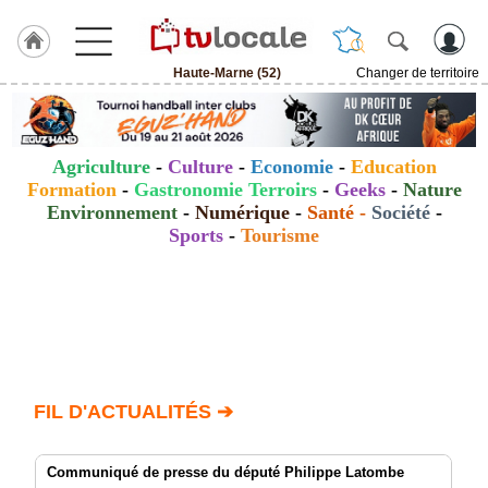
Haute-Marne (52)
Changer de territoire
J'adhère
à
Hulcoq
Agriculture
-
Culture
-
Economie
-
Education
ACCUEIL
Formation
-
Gastronomie Terroirs
-
Geeks
-
Nature
Haute-
Marne
Environnement
-
Numérique
-
Santé
-
Société
-
(52)
Sports
-
Tourisme
TvLocale
France
Accueil
RUBRIQUES
FIL D'ACTUALITÉS ➔
Agenda
Communiqué de presse du député Philippe Latombe
Gazette