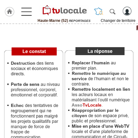
Haute-Marne (52)
Changer de territoire
REPORTAGES
J'adhère
à
Hulcoq
ACCUEIL
Haute-
Marne
(52)
TvLocale
France
Accueil
RUBRIQUES
Agenda
Gazette