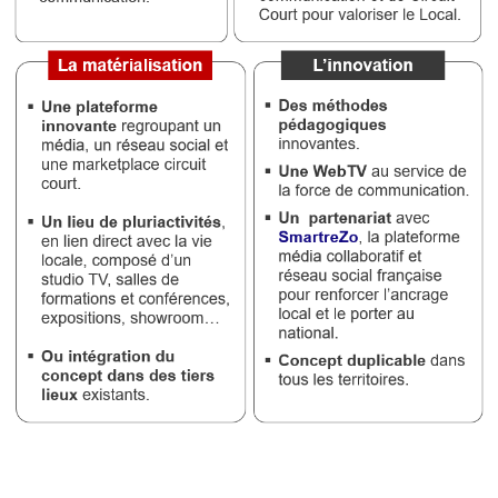
Vidéos
Médias
du
groupe
Blogs
Prémium
Inscription
annuaire
pro
Accès
éditeur