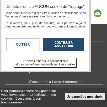
Ce site n'utilise AUCUN cookie de "traçage"
Seuls sont utilisés les dispositifs qualifiés de "fonctionnels" ou
"techniques"
nécessaires
à son fonctionnement..
En revanche, pour plus de sécurité, vous pouvez toujours
paramétrer/gérer manuellement ceux-ci dans votre navigateur.
tvlocale.fr
CONTINUER
QUITTER
SANS COOKIE
Contactez-nous
En savoir +
A propos de tvlocale.fr
En savoir plus sur la confidentialité
et paramétrer/gérer manuellement les cookies
Devenir délégué
S'abonner à la Lettre d'information
Pour poursuivre votre navigation sur
,
Infos
CNIL/RGPD
vous devez acceptez l’utilisation des
Je paramètre mes choix
Conditions Générales d'Utilisation
cookies nécessaires à son
fonctionnement.