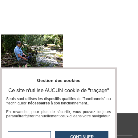
Vidéos
Médias
du
groupe
Blogs
Prémium
Inscription
annuaire
pro
Accès
Gestion des cookies
éditeur
Ce site n'utilise AUCUN cookie de "traçage"
Seuls sont utilisés les dispositifs qualifiés de "fonctionnels" ou
"techniques"
nécessaires
à son fonctionnement..
En revanche, pour plus de sécurité, vous pouvez toujours
paramétrer/gérer manuellement ceux-ci dans votre navigateur.
tvlocale.fr
CONTINUER