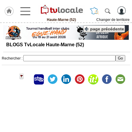
Haute-Marne (52)
Changer de territoire
J'adhère
page précédente
à
Hulcoq
BLOGS TvLocale Haute-Marne (52)
ACCUEIL
Haute-
Marne
Rechercher :
(52)
TvLocale
France
Accueil
RUBRIQUES
Agenda
Gazette