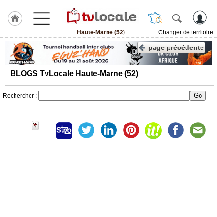
Haute-Marne (52)
Changer de territoire
J'adhère
page précédente
à
Hulcoq
BLOGS TvLocale Haute-Marne (52)
ACCUEIL
Haute-
Marne
Rechercher :
(52)
TvLocale
France
Accueil
RUBRIQUES
Agenda
Gazette