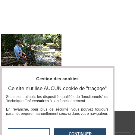
Vidéos
Médias
du
groupe
Blogs
Prémium
Inscription
annuaire
pro
Accès
Gestion des cookies
éditeur
Ce site n'utilise AUCUN cookie de "traçage"
Seuls sont utilisés les dispositifs qualifiés de "fonctionnels" ou
"techniques"
nécessaires
à son fonctionnement..
En revanche, pour plus de sécurité, vous pouvez toujours
paramétrer/gérer manuellement ceux-ci dans votre navigateur.
tvlocale.fr
CONTINUER