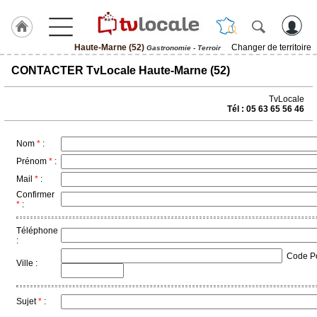
Haute-Marne (52)
Changer de territoire
Gastronomie - Terroir
J'adhère
CONTACTER TvLocale Haute-Marne (52)
à
Hulcoq
TvLocale
Tél : 05 63 65 56 46
ACCUEIL
Haute-
Marne
(52)
Nom
*
:
Prénom
*
:
Mail
*
:
TvLocale
France
Confirmer
*
:
Accueil
Téléphone
:
RUBRIQUES
Code Pos
Ville :
Agenda
Sujet
*
:
Gazette